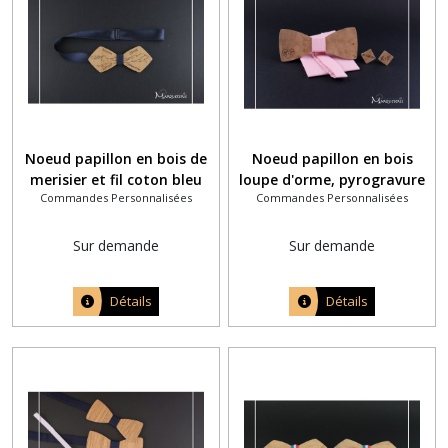
Noeud papillon en bois de
Noeud papillon en bois
merisier et fil coton bleu
loupe d'orme, pyrogravure
Commandes Personnalisées
Commandes Personnalisées
marine avec pyrogravure
initiales dans un coeur et
montagne
tissu rose
Sur demande
Sur demande
Détails
Détails