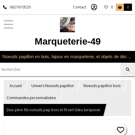
0627610520
Contact
0
0
Marqueterie-49
Noeuds papillon en bois, bijoux en marqueterie, et objets de décoration en marqueterie bois
Accueil
Univers Noeuds papillon
Noeuds papillon bois
Commandes personnalisées
Duo père fils noeuds pap bois et fil vert bleu turquoise