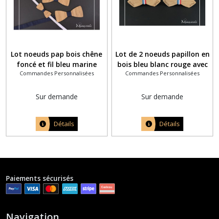
Lot noeuds pap bois chêne
Lot de 2 noeuds papillon en
foncé et fil bleu marine
bois bleu blanc rouge avec
Commandes Personnalisées
Commandes Personnalisées
pour marié, bébé et chiens
pyrogravure des prénoms
assortis
Sur demande
Sur demande
Détails
Détails
Paiements sécurisés
Navigation