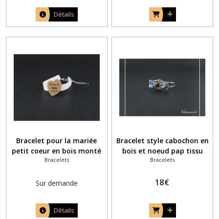
Détails
Bracelet pour la mariée
Bracelet style cabochon en
petit coeur en bois monté
bois et noeud pap tissu
Bracelets
Bracelets
sur un ruban blanc
liberty anglais June's
Meadow bleu navy
18
€
Sur demande
Détails