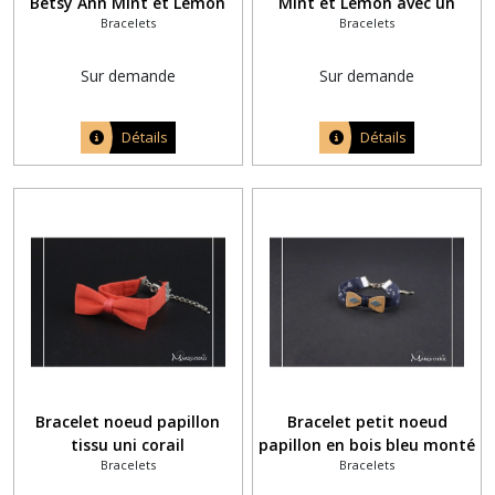
Betsy Ann Mint et Lemon
Mint et Lemon avec un
Bracelets
Bracelets
avec un petit noeud
petit noeud papillon en
papillon en bois
bois
Sur demande
Sur demande
Détails
Détails
Bracelet noeud papillon
Bracelet petit noeud
tissu uni corail
papillon en bois bleu monté
Bracelets
Bracelets
sur un ruban liberty bleu
marine et blanc