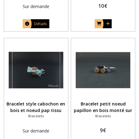
10
€
Sur demande
Détails
Bracelet style cabochon en
Bracelet petit noeud
bois et noeud pap tissu
papillon en bois monté sur
Bracelets
Bracelets
liberty vert Betsy Mint and
un ruban liberty bleu
Lemon
marine et petites fleurs
blanches
9
€
Sur demande