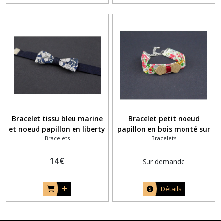
Bracelet tissu bleu marine
Bracelet petit noeud
et noeud papillon en liberty
papillon en bois monté sur
Bracelets
Bracelets
anglais June's Meadow bleu
un ruban liberty coloré
navy
champêtre
14
€
Sur demande
Détails