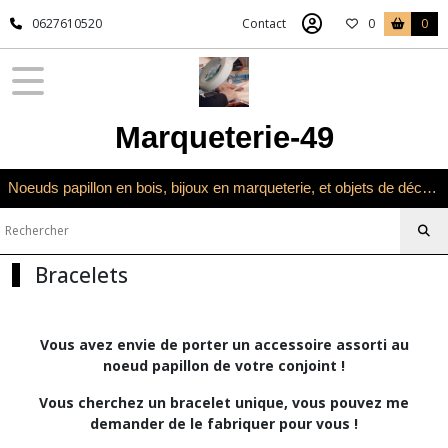
Fermer
0627610520
Contact
0
0
FILTRES
Tous
Marqueterie-49
les
produits
Univers
Noeuds papillon en bois, bijoux en marqueterie, et objets de décoration en marqueterie bois
Noeuds
papillon
Bracelets
Bracelets
Afficher
les
Vous avez envie de porter un accessoire assorti au
résultats
noeud papillon de votre conjoint !
Vous cherchez un bracelet unique, vous pouvez me
demander de le fabriquer pour vous !