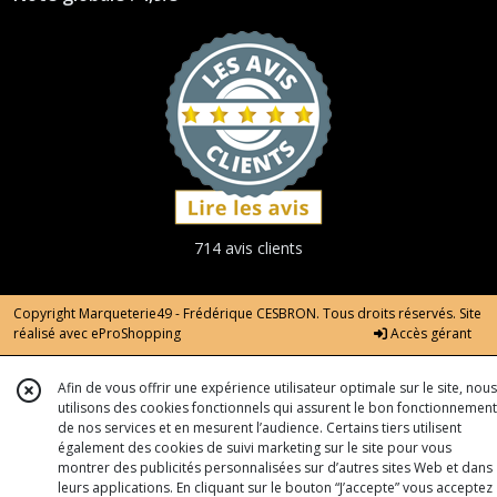
714 avis clients
Copyright Marqueterie49 - Frédérique CESBRON. Tous droits réservés. Site
réalisé avec
eProShopping
Accès gérant
Afin de vous offrir une expérience utilisateur optimale sur le site, nous
utilisons des cookies fonctionnels qui assurent le bon fonctionnement
de nos services et en mesurent l’audience. Certains tiers utilisent
également des cookies de suivi marketing sur le site pour vous
montrer des publicités personnalisées sur d’autres sites Web et dans
leurs applications. En cliquant sur le bouton “J’accepte” vous acceptez