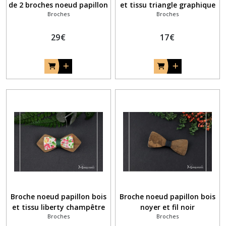
de 2 broches noeud papillon
et tissu triangle graphique
Broches
Broches
bois assorties pour homme
trimix
et femme
29
€
17
€
Broche noeud papillon bois
Broche noeud papillon bois
et tissu liberty champêtre
noyer et fil noir
Broches
Broches
rouge vert jaune