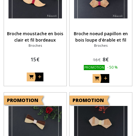
Broche moustache en bois
Broche noeud papillon en
clair et fil bordeaux
bois loupe d'érable et fil
Broches
Broches
rouge bordeaux
15
€
8
€
16
€
-
50
%
PROMOTION
PROMOTION
PROMOTION