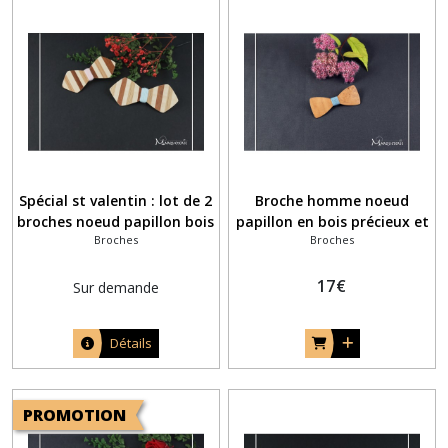
Spécial st valentin : lot de 2
Broche homme noeud
broches noeud papillon bois
papillon en bois précieux et
Broches
Broches
assorties pour homme et
fil coton bleu
femme
17
€
Sur demande
Détails
PROMOTION