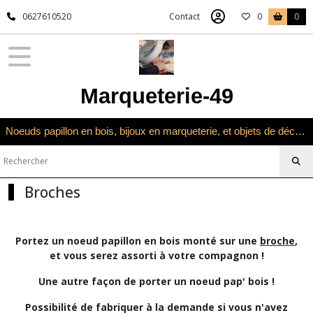
Fermer
0627610520
Contact
0
0
FILTRES
Tous
Marqueterie-49
les
produits
Univers
Noeuds papillon en bois, bijoux en marqueterie, et objets de décoration en marqueterie bois
Noeuds
papillon
Broches
Broches
Afficher
les
Portez un noeud papillon en bois monté sur une
broche
,
résultats
et vous serez assorti à votre compagnon !
Une autre façon de porter un noeud pap' bois !
Possibilité de fabriquer à la demande si vous n'avez