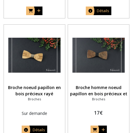
Détails
Broche noeud papillon en
Broche homme noeud
bois précieux rayé
papillon en bois précieux et
Broches
Broches
fil noir
17
€
Sur demande
Détails