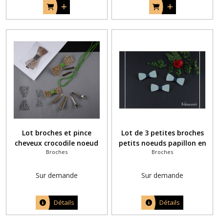
Lot broches et pince
Lot de 3 petites broches
cheveux crocodile noeud
petits noeuds papillon en
Broches
Broches
papillon bois fil vert vif et
bois bleu
pyrogravure personnalisée
Sur demande
Sur demande
Détails
Détails