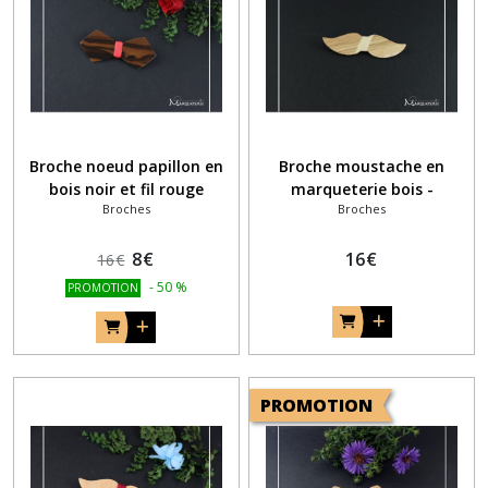
Broche noeud papillon en
Broche moustache en
bois noir et fil rouge
marqueterie bois -
Broches
Broches
Patchwork de bois
8
€
16
€
16
€
-
50
%
PROMOTION
PROMOTION