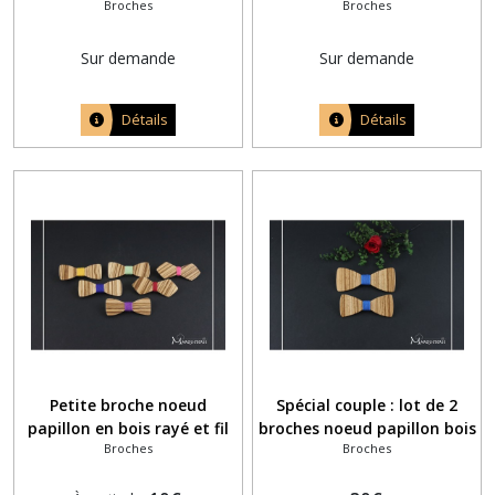
Broches
Broches
moustache poche poitrine
vert jaune Betsy Ann Mint
and Lemon
Sur demande
Sur demande
Détails
Détails
Petite broche noeud
Spécial couple : lot de 2
papillon en bois rayé et fil
broches noeud papillon bois
Broches
Broches
coloré à choisir
assorties pour homme et
femme