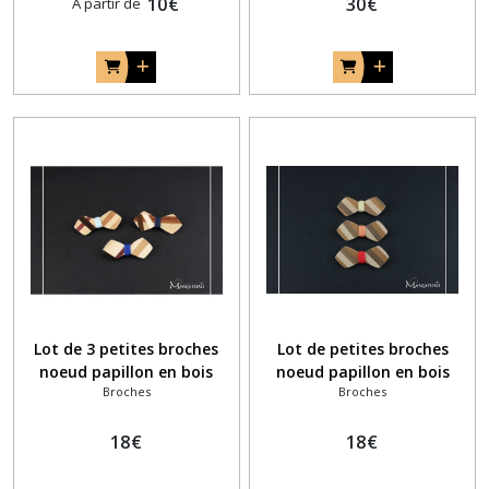
10
€
30
€
À partir de
Lot de 3 petites broches
Lot de petites broches
noeud papillon en bois
noeud papillon en bois
Broches
Broches
mosaïque bois et fil bleu
coloré pour demoiselles
d'honneur
18
€
18
€