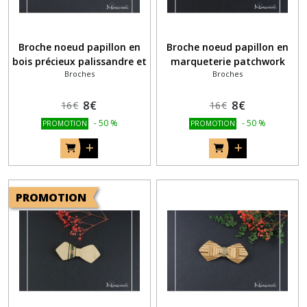
Broche noeud papillon en
Broche noeud papillon en
bois précieux palissandre et
marqueterie patchwork
Broches
Broches
érable
mosaïque de bois
8
€
8
€
16
€
16
€
-
50
%
-
50
%
PROMOTION
PROMOTION
PROMOTION