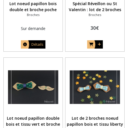
Lot noeud papillon bois
Spécial Réveillon ou St
double et broche poche
Valentin : lot de 2 broches
Broches
Broches
poitrine assortie
noeud papillon bois
assorties pour homme et
femme
30
€
Sur demande
Détails
Lot noeud papillon double
Lot de 2 broches noeud
bois et tissu vert et broche
papillon bois et tissu liberty