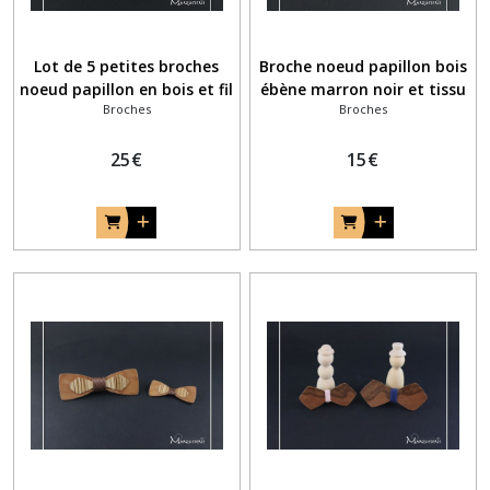
Lot de 5 petites broches
Broche noeud papillon bois
noeud papillon en bois et fil
ébène marron noir et tissu
Broches
Broches
rose pâle
liberty phoebe rose fuchsia
25
€
15
€