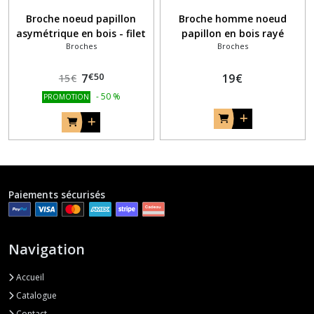
Broche noeud papillon
Broche homme noeud
asymétrique en bois - filet
papillon en bois rayé
Broches
Broches
de marqueterie
€
50
7
19
€
15
€
-
50
%
PROMOTION
Paiements sécurisés
Navigation
Accueil
Catalogue
Contact