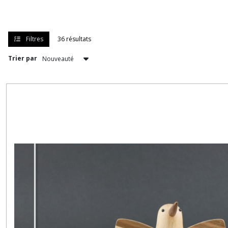
Filtres
36 résultats
Trier par