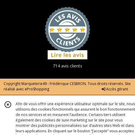
714 avis clients
Copyright Marqueterie49 - Frédérique CESBRON. Tous droits réservés. Site
réalisé avec
eProShopping
Accès gérant
Afin de vous offrir une expérience utilisateur optimale sur le site, nous
utilisons des cookies fonctionnels qui assurent le bon fonctionnement
de nos services et en mesurent l’audience. Certains tiers utilisent
également des cookies de suivi marketing sur le site pour vous
montrer des publicités personnalisées sur d’autres sites Web et dans
leurs applications. En cliquant sur le bouton “J’accepte” vous acceptez