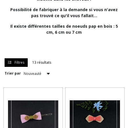
Possibilité de fabriquer à la demande si vous n'avez
Pince
pas trouvé ce qu'il vous fallait...
cheveux
noeud
Il existe différentes tailles de noeuds pap en bois : 5
papillon
cm, 6 cm ou 7 cm
(17)
Serre
tête
noeud
Filtres
13 résultats
papillon
(17)
Trier par
Afficher
les
résultats