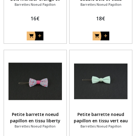
Barrettes Noeud Papillon
Barrettes Noeud Papillon
tissu faux uni bleu
gangatha bleu marine
16
€
18
€
Petite barrette noeud
Petite barrette noeud
papillon en tissu liberty
papillon en tissu vert eau
Barrettes Noeud Papillon
Barrettes Noeud Papillon
anglais katie et millie rose
uni pour la mariée
et bleu