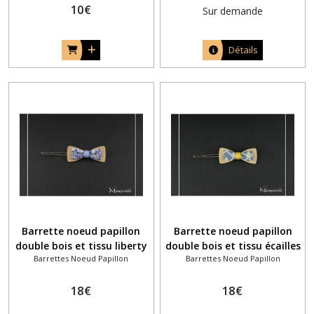
10
€
Sur demande
Détails
Barrette noeud papillon
Barrette noeud papillon
double bois et tissu liberty
double bois et tissu écailles
Barrettes Noeud Papillon
Barrettes Noeud Papillon
anglais June's meadow bleu
bleu ardoise et moutarde
roi
18
€
18
€