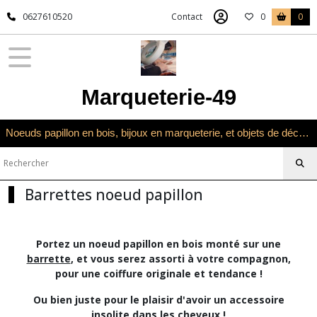
Fermer
0627610520
Contact
0
0
FILTRES
Tous
Marqueterie-49
les
produits
Univers
Noeuds papillon en bois, bijoux en marqueterie, et objets de décoration en marqueterie bois
Noeuds
papillon
Barrettes,
pinces
Barrettes noeud papillon
et
serre-
tête
Portez un noeud papillon en bois monté sur une
barrette
, et vous serez assorti à votre compagnon,
Barrettes
pour une coiffure originale
et tendance !
noeud
papillon
Ou bien juste pour le plaisir d'avoir un accessoire
(13)
insolite dans les cheveux !