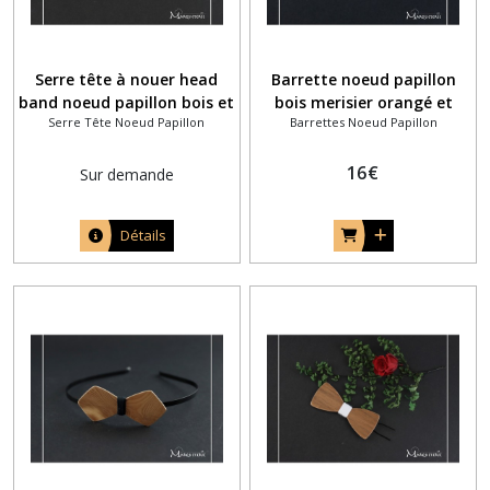
Serre tête à nouer head
Barrette noeud papillon
band noeud papillon bois et
bois merisier orangé et
Serre Tête Noeud Papillon
Barrettes Noeud Papillon
tissu gris à motifs blanc
tissu faux uni bleu
16
€
Sur demande
Détails