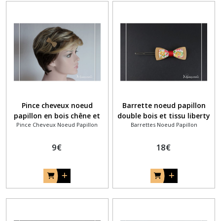
Pince cheveux noeud
Barrette noeud papillon
papillon en bois chêne et
double bois et tissu liberty
Pince Cheveux Noeud Papillon
Barrettes Noeud Papillon
marqueterie centrale
champêtre
9
€
18
€