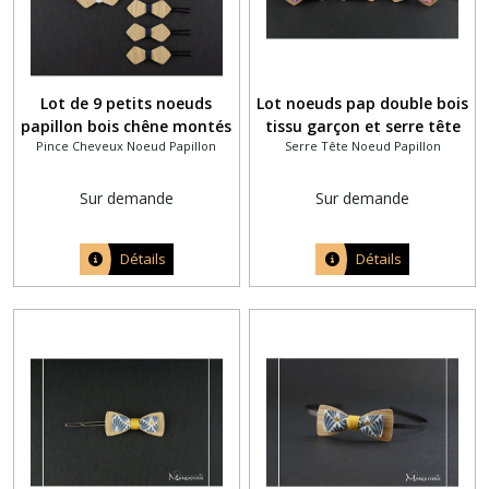
Lot de 9 petits noeuds
Lot noeuds pap double bois
papillon bois chêne montés
tissu garçon et serre tête
Pince Cheveux Noeud Papillon
Serre Tête Noeud Papillon
sur une épingle U à chignon
fille assortis
Sur demande
Sur demande
Détails
Détails