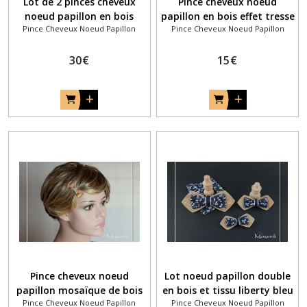
Lot de 2 pinces cheveux
Pince cheveux noeud
noeud papillon en bois
papillon en bois effet tresse
Pince Cheveux Noeud Papillon
Pince Cheveux Noeud Papillon
bicolore assorties
30
€
15
€
Pince cheveux noeud
Lot noeud papillon double
papillon mosaïque de bois
en bois et tissu liberty bleu
Pince Cheveux Noeud Papillon
Pince Cheveux Noeud Papillon
et tissu liberty Eloise rose
marine et blanc homme et