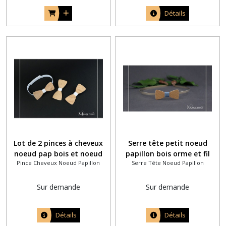
Détails
Lot de 2 pinces à cheveux
Serre tête petit noeud
noeud pap bois et noeud
papillon bois orme et fil
Pince Cheveux Noeud Papillon
Serre Tête Noeud Papillon
pap bois pour bébé assortis
coton bleu ardoise
Sur demande
Sur demande
Détails
Détails