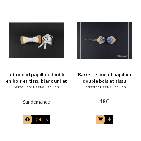
Lot noeud papillon double
Barrette noeud papillon
en bois et tissu blanc uni et
double bois et tissu
Serre Tête Noeud Papillon
Barrettes Noeud Papillon
head band bébé assorti
gangatha bleu marine
18
€
Sur demande
Détails