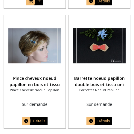
Détails
Pince cheveux noeud
Barrette noeud papillon
papillon en bois et tissu
double bois et tissu uni
Pince Cheveux Noeud Papillon
Barrettes Noeud Papillon
liberty Emma et Georgina
corail
bleu
Sur demande
Sur demande
Détails
Détails