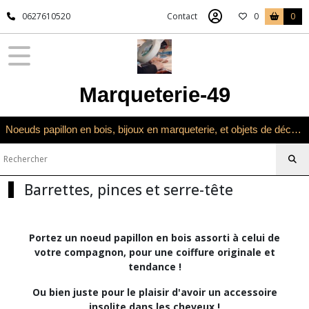
Fermer
0627610520
Contact
0
0
FILTRES
Tous
Marqueterie-49
les
produits
Univers
Noeuds papillon en bois, bijoux en marqueterie, et objets de décoration en marqueterie bois
Noeuds
papillon
Barrettes,
pinces
Barrettes, pinces et serre-tête
et
serre-
tête
Portez un noeud papillon en bois assorti à celui de
votre compagnon, pour une coiffure originale
et
Barrettes
tendance !
noeud
papillon
Ou bien juste pour le plaisir d'avoir un accessoire
(13)
insolite dans les cheveux !