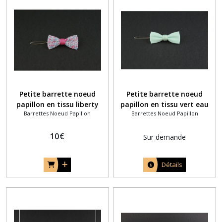
Petite barrette noeud
Petite barrette noeud
papillon en tissu liberty
papillon en tissu vert eau
Barrettes Noeud Papillon
Barrettes Noeud Papillon
anglais katie et millie rose
uni pour la mariée
et bleu
10
€
Sur demande
Détails