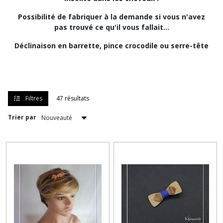
Possibilité de fabriquer à la demande si vous n'avez
Pince
pas trouvé ce qu'il vous fallait...
cheveux
noeud
Déclinaison en barrette, pince crocodile ou serre-tête
papillon
(17)
Serre
tête
Filtres
47 résultats
noeud
papillon
Trier par
(17)
Afficher
les
résultats