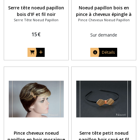
Serre tête noeud papillon
Noeud papillon bois en
bois d'IF et fil noir
pince à cheveux épingle à
Serre Tête Noeud Papillon
Pince Cheveux Noeud Papillon
chignon noyer et fil blanc
15
€
Sur demande
Détails
Pince cheveux noeud
Serre tête petit noeud
papillon en bois mosaïque
papillon bois rayé et fil