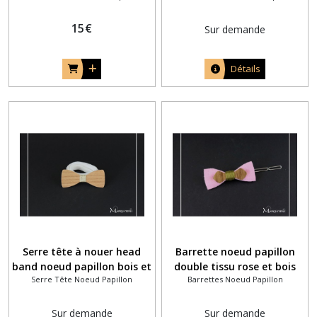
enfant avec 1 pince à
15
€
cheveux assortie
Sur demande
Détails
Serre tête à nouer head
Barrette noeud papillon
band noeud papillon bois et
double tissu rose et bois
Serre Tête Noeud Papillon
Barrettes Noeud Papillon
fil doré
chêne foncé fil vert kaki
Sur demande
Sur demande