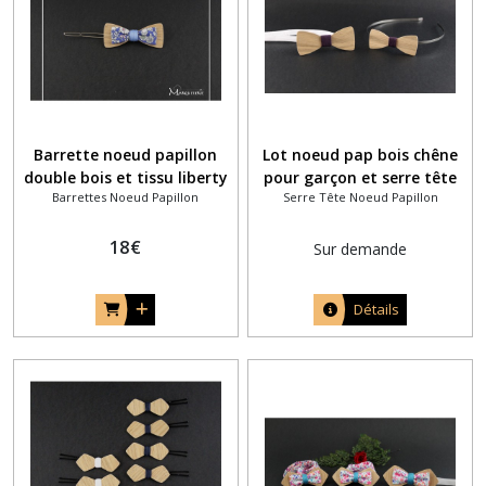
Barrette noeud papillon
Lot noeud pap bois chêne
double bois et tissu liberty
pour garçon et serre tête
Barrettes Noeud Papillon
Serre Tête Noeud Papillon
anglais June's meadow bleu
femme assortis couleur
roi
aubergine
18
€
Sur demande
Détails