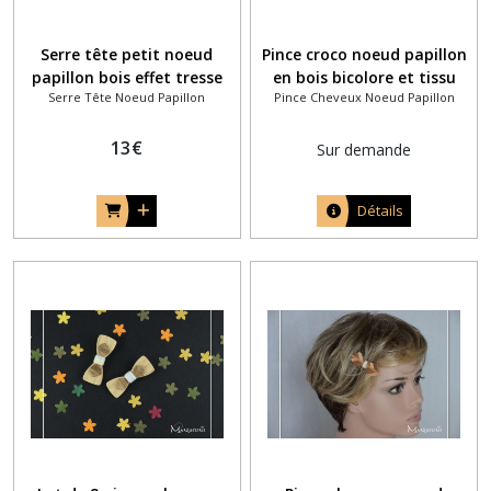
Serre tête petit noeud
Pince croco noeud papillon
papillon bois effet tresse
en bois bicolore et tissu
Serre Tête Noeud Papillon
Pince Cheveux Noeud Papillon
mosaïque patchwork de
bleu roi
bois
13
€
Sur demande
Détails