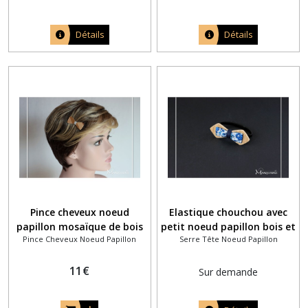
Détails
Détails
Pince cheveux noeud
Elastique chouchou avec
papillon mosaïque de bois
petit noeud papillon bois et
Pince Cheveux Noeud Papillon
Serre Tête Noeud Papillon
fil argenté
tissu liberty Emma et
Georgina bleu marine
11
€
Sur demande