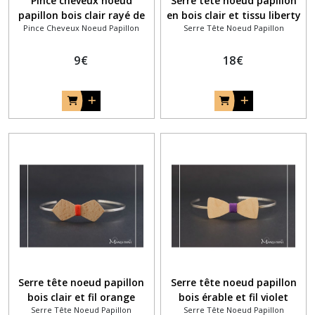
Pince cheveux noeud
Serre tête noeud papillon
papillon bois clair rayé de
en bois clair et tissu liberty
Pince Cheveux Noeud Papillon
Serre Tête Noeud Papillon
noir
anglais éloise rose
9
€
18
€
Serre tête noeud papillon
Serre tête noeud papillon
bois clair et fil orange
bois érable et fil violet
Serre Tête Noeud Papillon
Serre Tête Noeud Papillon