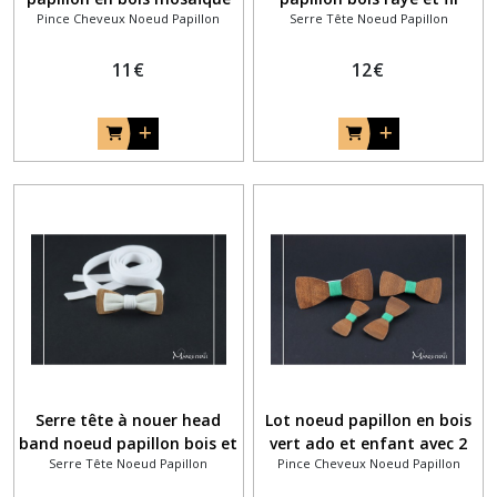
Pince Cheveux Noeud Papillon
Serre Tête Noeud Papillon
de bois unique
coton orange safran
11
€
12
€
Serre tête à nouer head
Lot noeud papillon en bois
band noeud papillon bois et
vert ado et enfant avec 2
Serre Tête Noeud Papillon
Pince Cheveux Noeud Papillon
tissu blanc pour baptême
pinces à cheveux assorties
ou mariage