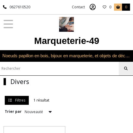
Fermer
0627610520
Contact
0
0
FILTRES
Tous
Marqueterie-49
les
produits
Univers
Noeuds papillon en bois, bijoux en marqueterie, et objets de décoration en marqueterie bois
Noeuds
papillon
Divers
Divers
Afficher
les
Filtres
1 résultat
résultats
Trier par