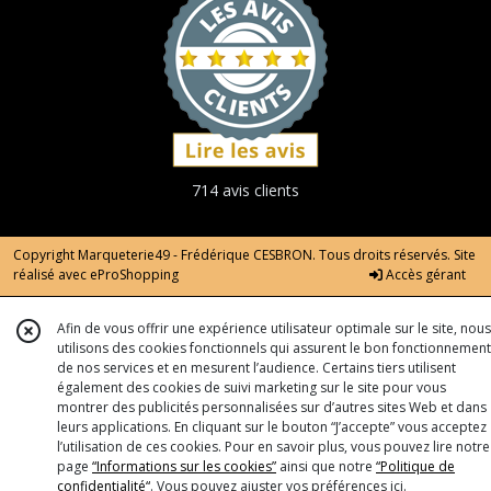
714 avis clients
Copyright Marqueterie49 - Frédérique CESBRON. Tous droits réservés. Site
réalisé avec
eProShopping
Accès gérant
Afin de vous offrir une expérience utilisateur optimale sur le site, nous
utilisons des cookies fonctionnels qui assurent le bon fonctionnement
de nos services et en mesurent l’audience. Certains tiers utilisent
également des cookies de suivi marketing sur le site pour vous
montrer des publicités personnalisées sur d’autres sites Web et dans
leurs applications. En cliquant sur le bouton “J’accepte” vous acceptez
l’utilisation de ces cookies. Pour en savoir plus, vous pouvez lire notre
page
“Informations sur les cookies”
ainsi que notre
“Politique de
confidentialité“
. Vous pouvez ajuster vos préférences
ici
.