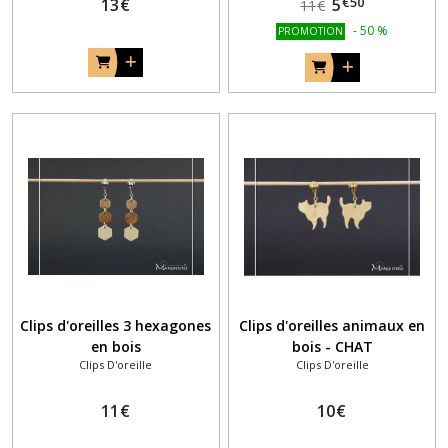
€
50
13
€
5
11
€
-
50
%
PROMOTION
Clips d'oreilles 3 hexagones
Clips d'oreilles animaux en
en bois
bois - CHAT
Clips D'oreille
Clips D'oreille
11
€
10
€