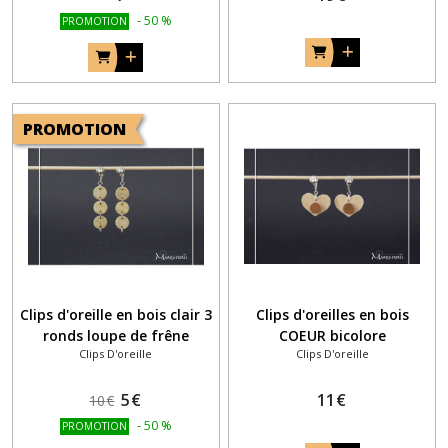
-
50
%
PROMOTION
PROMOTION
Clips d'oreille en bois clair 3
Clips d'oreilles en bois
ronds loupe de frêne
COEUR bicolore
Clips D'oreille
Clips D'oreille
5
€
11
€
10
€
-
50
%
PROMOTION