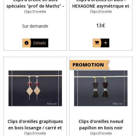
spéciales "prof de Maths" -
HEXAGONE asymétrique et
Clips D'oreille
Clips D'oreille
formes géométriques
chaine boule
13
€
Sur demande
Détails
PROMOTION
Clips d'oreilles graphiques
Clips d'oreilles noeud
en bois losange / carré et
papillon en bois noir
Clips D'oreille
Clips D'oreille
chaine boule