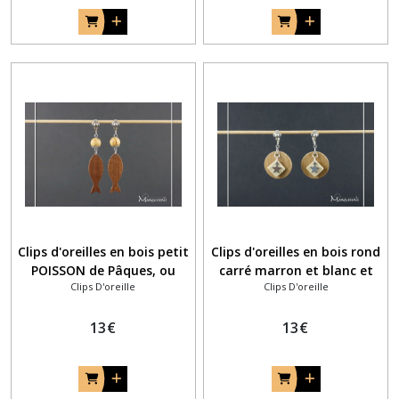
Clips d'oreilles en bois petit
Clips d'oreilles en bois rond
POISSON de Pâques, ou
carré marron et blanc et
Clips D'oreille
Clips D'oreille
spécial cadeau noces
breloque étoile argentée
d'acajou
13
€
13
€