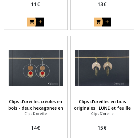
11
€
13
€
Clips d'oreilles créoles en
Clips d'oreilles en bois
bois - deux hexagones en
originales : LUNE et feuille
Clips D'oreille
Clips D'oreille
bois et coeur métal rouge
dorée ajourée
14
€
15
€