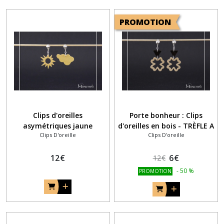
PROMOTION
Clips d'oreilles
Porte bonheur : Clips
asymétriques jaune
d'oreilles en bois - TRÈFLE A
Clips D'oreille
Clips D'oreille
NUAGE/SOLEIL en bois
QUATRE FEUILLES
12
€
6
€
12
€
-
50
%
PROMOTION