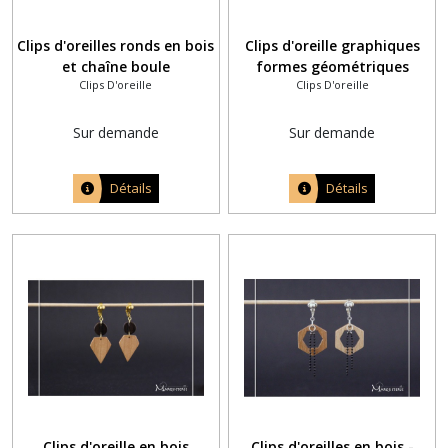
Clips d'oreilles ronds en bois
Clips d'oreille graphiques
et chaîne boule
formes géométriques
Clips D'oreille
Clips D'oreille
rectangle triangle
hexagone
Sur demande
Sur demande
Détails
Détails
Clips d'oreille en bois
Clips d'oreilles en bois -