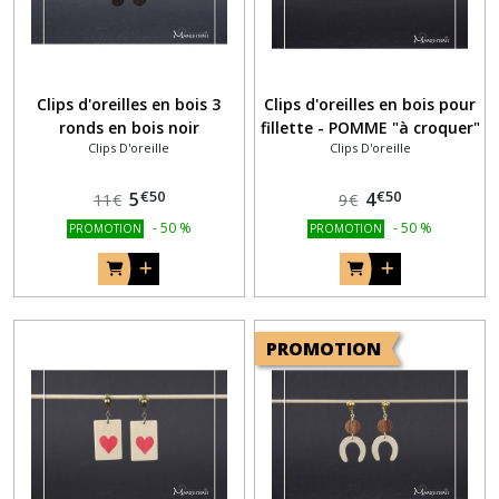
Clips d'oreilles en bois 3
Clips d'oreilles en bois pour
ronds en bois noir
fillette - POMME "à croquer"
Clips D'oreille
Clips D'oreille
€
50
€
50
5
4
11
€
9
€
-
50
%
-
50
%
PROMOTION
PROMOTION
PROMOTION