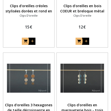
Clips d'oreilles créoles
Clips d'oreilles en bois
stylisées dorées et rond en
COEUR et breloque métal
Clips D'oreille
Clips D'oreille
bois avec breloque fleurs
rose coeur LOVE
couleur lavande
15
€
12
€
Clips d'oreilles 3 hexagones
Clips d'oreilles en
de taille décroissante en
marqueterie bois - trois