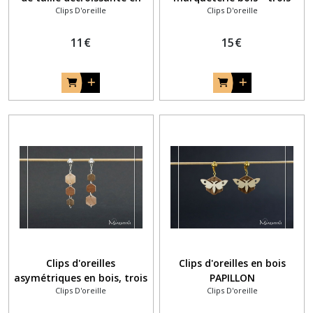
Clips D'oreille
Clips D'oreille
bois
ronds bicolores blanc et
bleu
11
€
15
€
Clips d'oreilles
Clips d'oreilles en bois
asymétriques en bois, trois
PAPILLON
Clips D'oreille
Clips D'oreille
hexagones de taille et de
couleur différentes