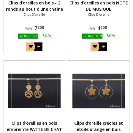
Clips d'oreilles en bois - 2
Clips d'oreilles en bois NOTE
ronds au bout d'une chaine
DE MUSIQUE
Clips D'oreille
Clips D'oreille
associés à une spirale noire
€
50
€
50
7
4
15
€
9
€
-
50
%
-
50
%
PROMOTION
PROMOTION
Clips d'oreilles en bois
Clips d'oreille créoles et
empreinte PATTE DE CHAT
étoile orange en bois