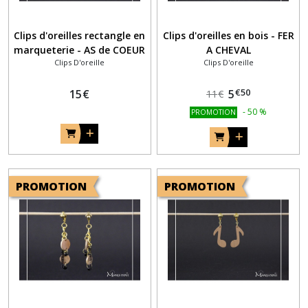
Clips d'oreilles rectangle en
Clips d'oreilles en bois - FER
marqueterie - AS de COEUR
A CHEVAL
Clips D'oreille
Clips D'oreille
€
50
15
€
5
11
€
-
50
%
PROMOTION
PROMOTION
PROMOTION