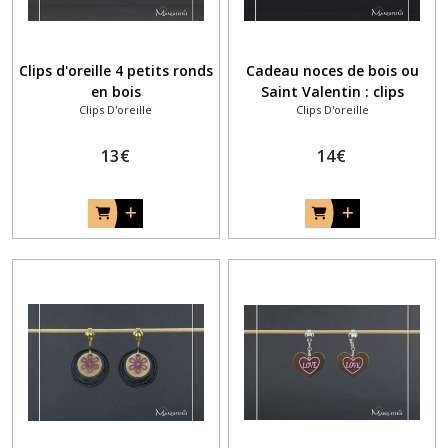
Clips d'oreille 4 petits ronds
Cadeau noces de bois ou
en bois
Saint Valentin : clips
Clips D'oreille
Clips D'oreille
d'oreille COEUR stylisé en
bois bicolore
13
€
14
€