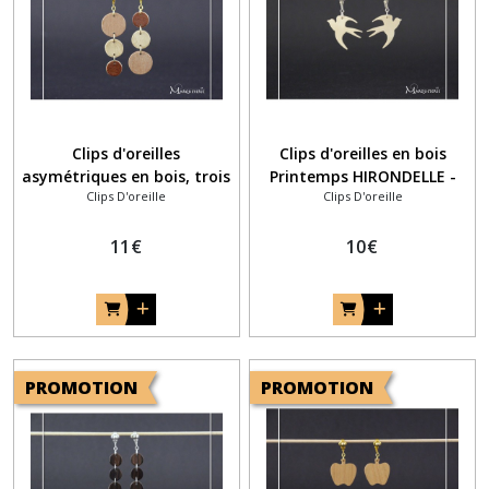
Clips d'oreilles
Clips d'oreilles en bois
asymétriques en bois, trois
Printemps HIRONDELLE -
Clips D'oreille
Clips D'oreille
ronds de taille et de couleur
OISEAU
différentes
11
€
10
€
PROMOTION
PROMOTION