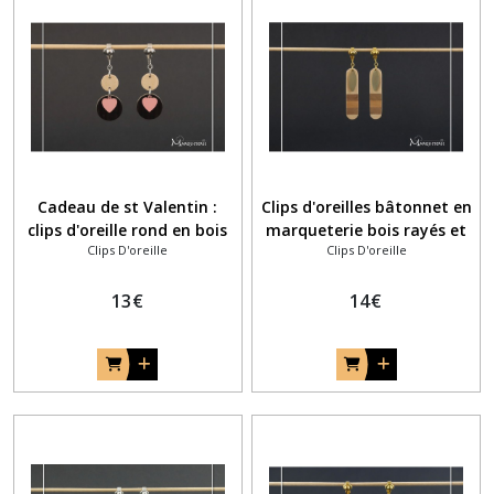
Cadeau de st Valentin :
Clips d'oreilles bâtonnet en
clips d'oreille rond en bois
marqueterie bois rayés et
Clips D'oreille
Clips D'oreille
et COEUR métal rose
feuille dorée
13
€
14
€