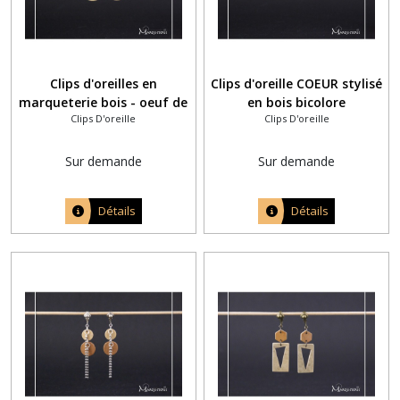
Clips d'oreilles en
Clips d'oreille COEUR stylisé
marqueterie bois - oeuf de
en bois bicolore
Clips D'oreille
Clips D'oreille
Pâques coloré
Sur demande
Sur demande
Détails
Détails