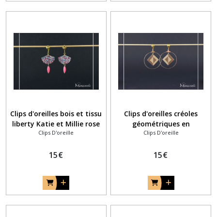
Clips d'oreilles bois et tissu
Clips d'oreilles créoles
liberty Katie et Millie rose
géométriques en
Clips D'oreille
Clips D'oreille
et bleu
marqueterie bois noyer
érable
15
€
15
€