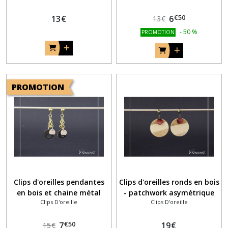
€
50
13
€
6
13
€
-
50
%
PROMOTION
PROMOTION
Clips d'oreilles pendantes
Clips d'oreilles ronds en bois
en bois et chaine métal
- patchwork asymétrique
Clips D'oreille
Clips D'oreille
€
50
7
19
€
15
€