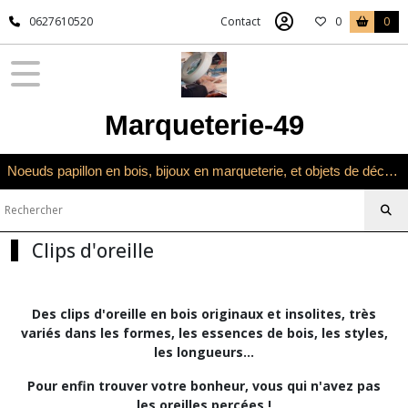
Fermer
0627610520
Contact
0
0
FILTRES
Tous
Marqueterie-49
les
produits
Univers
Noeuds papillon en bois, bijoux en marqueterie, et objets de décoration en marqueterie bois
bijoux
en
bois
Clips
Clips d'oreille
d'oreille
Des clips d'oreille en bois originaux et insolites, très
Afficher
variés dans les formes, les essences de bois, les styles,
les
les longueurs...
résultats
Pour enfin trouver votre bonheur, vous qui n'avez pas
les oreilles percées !