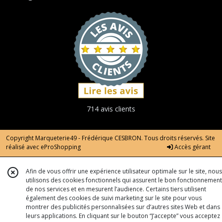
714 avis clients
Copyright Marqueterie49 - Frédérique CESBRON. Tous droits réservés. Site
réalisé avec
eProShopping
Accès gérant
Afin de vous offrir une expérience utilisateur optimale sur le site, nous
utilisons des cookies fonctionnels qui assurent le bon fonctionnement
de nos services et en mesurent l’audience. Certains tiers utilisent
également des cookies de suivi marketing sur le site pour vous
montrer des publicités personnalisées sur d’autres sites Web et dans
leurs applications. En cliquant sur le bouton “J’accepte” vous acceptez