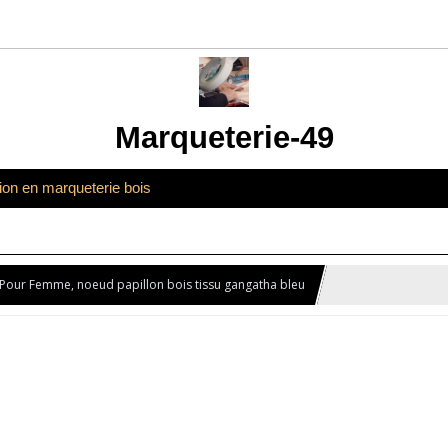
Marqueterie-49
tion en marqueterie bois
Pour Femme, noeud papillon bois tissu gangatha bleu