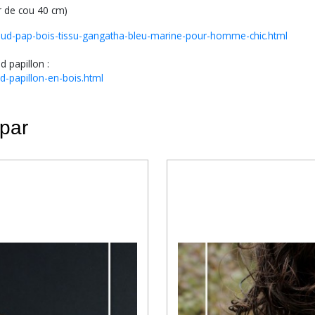
r de cou 40 cm)
eud-pap-bois-tissu-gangatha-bleu-marine-pour-homme-chic.html
d papillon :
d-papillon-en-bois.html
 par