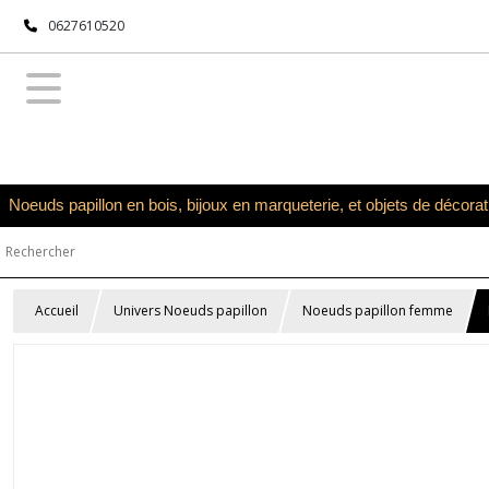
0627610520
Noeuds papillon en bois, bijoux en marqueterie, et objets de décora
Accueil
Univers Noeuds papillon
Noeuds papillon femme