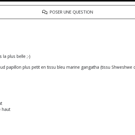
POSER UNE QUESTION
a plus belle ;-)
eud papillon plus petit en tissu bleu marine gangatha (tissu Shweshw
ut
e haut