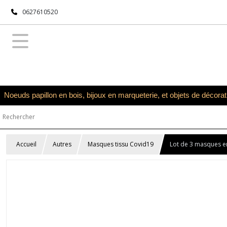
0627610520
Noeuds papillon en bois, bijoux en marqueterie, et objets de décora
Accueil
Autres
Masques tissu Covid19
Lot de 3 masques en