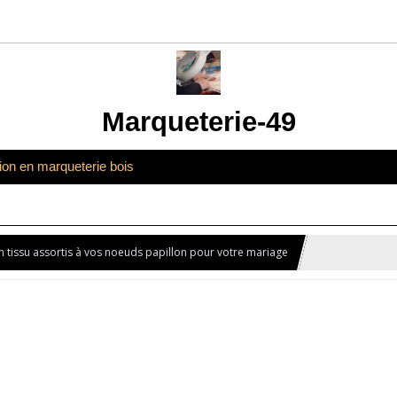
Marqueterie-49
tion en marqueterie bois
 tissu assortis à vos noeuds papillon pour votre mariage