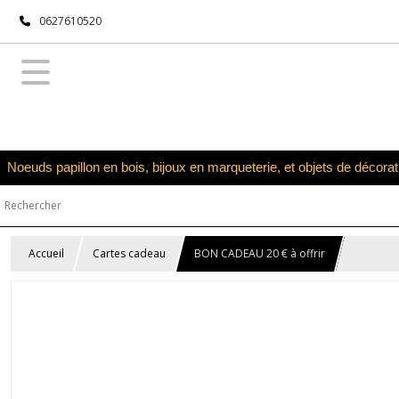
0627610520
Noeuds papillon en bois, bijoux en marqueterie, et objets de décora
Accueil
Cartes cadeau
BON CADEAU 20 € à offrir