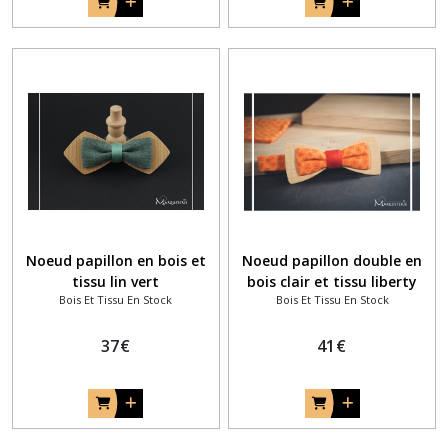
Noeud papillon en bois et
Noeud papillon double en
tissu lin vert
bois clair et tissu liberty
Bois Et Tissu En Stock
Bois Et Tissu En Stock
eucalyptus/sauge
orange
37
€
41
€