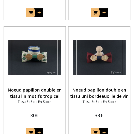
Noeud papillon double en
Noeud papillon double en
tissu lin motifs tropical
tissu uni bordeaux lie de vin
Tissu Et Bois En Stock
Tissu Et Bois En Stock
vert sapin et bois noyer
et petit noeud pap bois en
mosaique
30
€
33
€