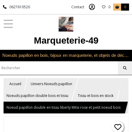
0627610520
Contact
0
0
Marqueterie-49
Noeuds papillon en bois, bijoux en marqueterie, et objets de décoration en marqueterie bois
Accueil
Univers Noeuds papillon
Noeuds papillon double bois et tissu
Tissu et bois en stock
Noeud papillon double en tissu liberty Mitsi rose et petit noeud bois
noyer