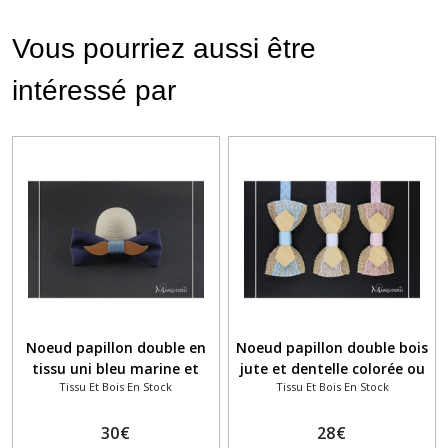
Vous pourriez aussi être
intéressé par
Noeud papillon double en
Noeud papillon double bois
tissu uni bleu marine et
jute et dentelle colorée ou
Tissu Et Bois En Stock
Tissu Et Bois En Stock
petit noeud bois
blanche pour hommes
moustache
assortis
30
€
28
€