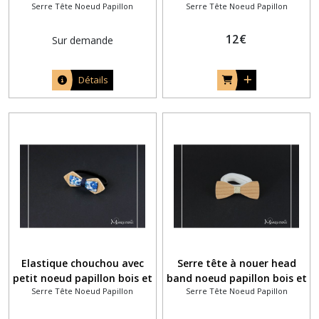
Serre Tête Noeud Papillon
Serre Tête Noeud Papillon
tissu gris à motifs blanc
coton vert eau
12
€
Sur demande
Détails
Elastique chouchou avec
Serre tête à nouer head
petit noeud papillon bois et
band noeud papillon bois et
Serre Tête Noeud Papillon
Serre Tête Noeud Papillon
tissu liberty Emma et
fil doré
Georgina bleu marine