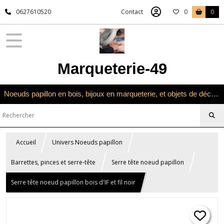
0627610520
Contact
0
0
Marqueterie-49
Noeuds papillon en bois, bijoux en marqueterie, et objets de décoration en marqueterie bois
Accueil
Univers Noeuds papillon
Barrettes, pinces et serre-tête
Serre tête noeud papillon
Serre tête noeud papillon bois d'IF et fil noir