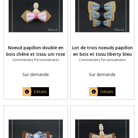
Noeud papillon double en
Lot de trois noeuds papillon
bois chêne et tissu uni rose
en bois et tissu liberty bleu
Commandes Personnalisées
Commandes Personnalisées
pâle fil rose fuchsia
Katie et Millie homme, ado
et bébé
Sur demande
Sur demande
Détails
Détails