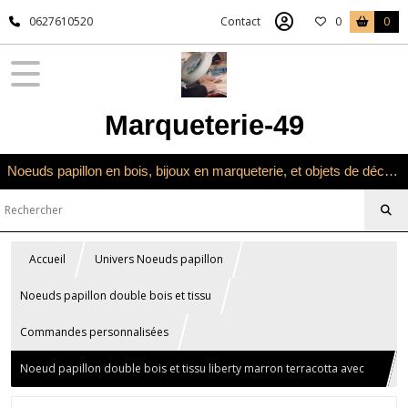
0627610520
Contact
0
0
Marqueterie-49
Noeuds papillon en bois, bijoux en marqueterie, et objets de décoration en marqueterie bois
Accueil
Univers Noeuds papillon
Noeuds papillon double bois et tissu
Commandes personnalisées
Noeud papillon double bois et tissu liberty marron terracotta avec
pyrogravure personnalisée