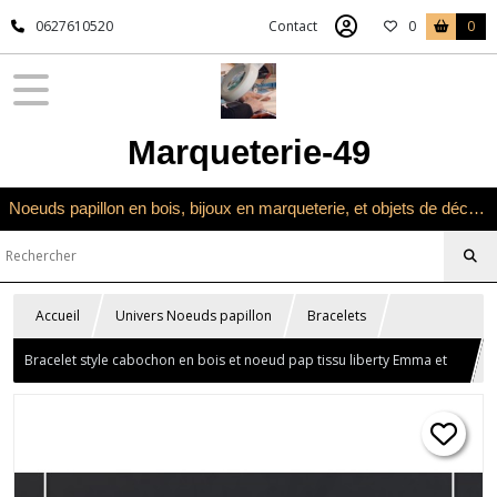
0627610520
Contact
0
0
Marqueterie-49
Noeuds papillon en bois, bijoux en marqueterie, et objets de décoration en marqueterie bois
Accueil
Univers Noeuds papillon
Bracelets
Bracelet style cabochon en bois et noeud pap tissu liberty Emma et
Georgina bleu