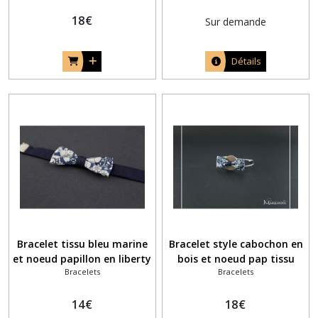
champêtre
18
€
Sur demande
Détails
Bracelet tissu bleu marine
Bracelet style cabochon en
et noeud papillon en liberty
bois et noeud pap tissu
Bracelets
Bracelets
anglais June's Meadow bleu
liberty anglais June's
navy
Meadow bleu navy
14
€
18
€