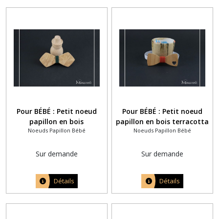
Pour BÉBÉ : Petit noeud
Pour BÉBÉ : Petit noeud
papillon en bois
papillon en bois terracotta
Noeuds Papillon Bébé
Noeuds Papillon Bébé
personnalisé pyrogravure
avec un petit coeur ajouré
mariage de papa et
maman
Sur demande
Sur demande
Détails
Détails