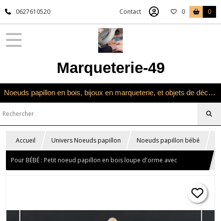
0627610520
Contact
0
0
Marqueterie-49
Noeuds papillon en bois, bijoux en marqueterie, et objets de décoration en marqueterie bois
Accueil
Univers Noeuds papillon
Noeuds papillon bébé
Pour BÉBÉ : Petit noeud papillon en bois loupe d'orme avec
pyrogravure personnalisée