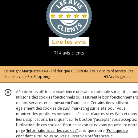
714 avis clients
Copyright Marqueterie49 - Frédérique CESBRON. Tous droits réservés. Site
réalisé avec
eProShopping
Accès gérant
Afin de vous offrir une expérience utilisateur optimale sur le site, nous
utilisons des cookies fonctionnels qui assurent le bon fonctionnement
de nos services et en mesurent l’audience. Certains tiers utilisent
également des cookies de suivi marketing sur le site pour vous
montrer des publicités personnalisées sur d’autres sites Web et dans
leurs applications. En cliquant sur le bouton “J’accepte” vous acceptez
l’utilisation de ces cookies. Pour en savoir plus, vous pouvez lire notre
page
“Informations sur les cookies”
ainsi que notre
“Politique de
confidentialité“
. Vous pouvez ajuster vos préférences
ici
.