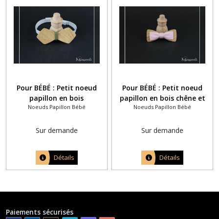
Pour BÉBÉ : Petit noeud
Pour BÉBÉ : Petit noeud
papillon en bois
papillon en bois chêne et
Noeuds Papillon Bébé
Noeuds Papillon Bébé
personnalisé assorti à la
tissu uni rose pâle
chemise
Sur demande
Sur demande
Détails
Détails
Paiements sécurisés