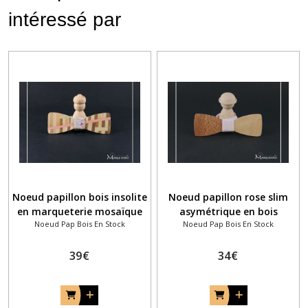
intéressé par
Noeud papillon bois insolite
Noeud papillon rose slim
en marqueterie mosaïque
asymétrique en bois
Noeud Pap Bois En Stock
Noeud Pap Bois En Stock
de bois et tissu liberty
Eloise rose
39
€
34
€