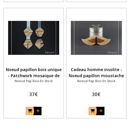
Noeud papillon bois unique
Cadeau homme insolite -
- Patchwork mosaique de
Noeud papillon moustache
Noeud Pap Bois En Stock
Noeud Pap Bois En Stock
bois pour témoins assortis
bicolore en bois
37
€
30
€