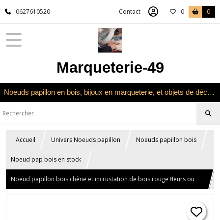
0627610520
Contact
0
0
Marqueterie-49
Noeuds papillon en bois, bijoux en marqueterie, et objets de décoration en marqueterie bois
Accueil
Univers Noeuds papillon
Noeuds papillon bois
Noeud pap bois en stock
Noeud papillon bois chêne et incrustation de bois rouge fleurs ou
spirales