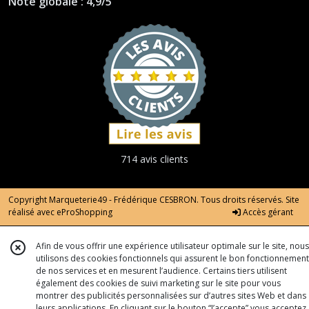
Note globale : 4,9/5
714 avis clients
Copyright Marqueterie49 - Frédérique CESBRON. Tous droits réservés. Site
réalisé avec
eProShopping
Accès gérant
Afin de vous offrir une expérience utilisateur optimale sur le site, nous
utilisons des cookies fonctionnels qui assurent le bon fonctionnement
de nos services et en mesurent l’audience. Certains tiers utilisent
également des cookies de suivi marketing sur le site pour vous
montrer des publicités personnalisées sur d’autres sites Web et dans
leurs applications. En cliquant sur le bouton “J’accepte” vous acceptez