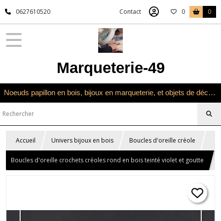
0627610520
Contact
0
0
Marqueterie-49
Noeuds papillon en bois, bijoux en marqueterie, et objets de décoration en marqueterie bois
Accueil
Univers bijoux en bois
Boucles d'oreille créole
Boucles d'oreille crochets créoles rond en bois teinté violet et goutte
émail blanche