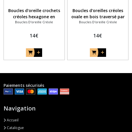
Boucles d'oreille crochets
Boucles d'oreilles créoles
créoles hexagone en
ovale en bois traversé par
Boucles D'oreille Créole
Boucles D'oreille Créole
marqueterie bois et goutte
un filet de marqueterie vert
émail rouge
14
€
14
€
Paiements sécurisés
Navigation
Accueil
Catalogue