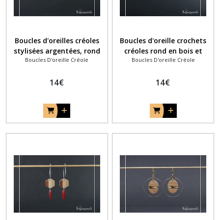
Boucles d'oreilles créoles
Boucles d'oreille crochets
stylisées argentées, rond
créoles rond en bois et
Boucles D'oreille Créole
Boucles D'oreille Créole
noir en bois et coeur rouge
étoile bleu clair
14
€
14
€