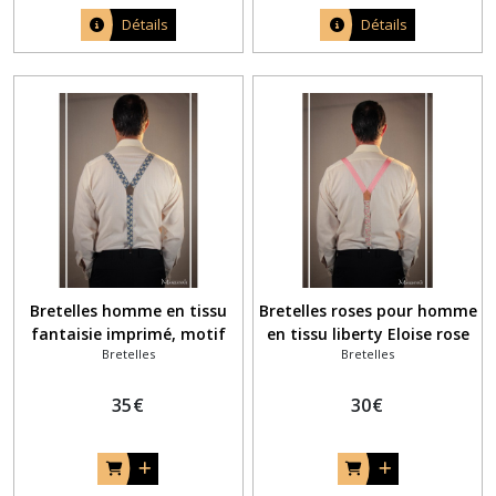
Détails
Détails
Bretelles homme en tissu
Bretelles roses pour homme
fantaisie imprimé, motif
en tissu liberty Eloise rose
Bretelles
Bretelles
tendance et graphique bleu
et gros grain rose à
pétrole et jaune moutarde
chevrons
35
€
30
€