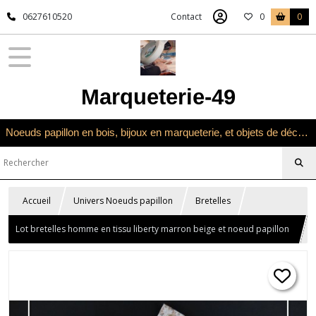
0627610520
Contact
0
0
Marqueterie-49
Noeuds papillon en bois, bijoux en marqueterie, et objets de décoration en marqueterie bois
Accueil
Univers Noeuds papillon
Bretelles
Lot bretelles homme en tissu liberty marron beige et noeud papillon
double bois et tissu assorti