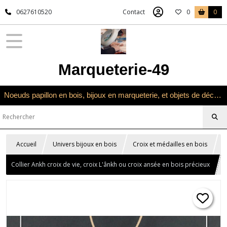
0627610520
Contact
0
0
Marqueterie-49
Noeuds papillon en bois, bijoux en marqueterie, et objets de décoration en marqueterie bois
Accueil
Univers bijoux en bois
Croix et médailles en bois
Collier Ankh croix de vie, croix L'ânkh ou croix ansée en bois précieux
loupe d'orme