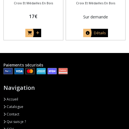
Croix Et Médailles En Bois
Croix Et Médailles En Bois
égyptienne en marqueterie
toute simple en bois noir
bois
17
€
Sur demande
Détails
Paiements sécurisés
Navigation
Accueil
Catalogue
Contact
Qui suis-je ?