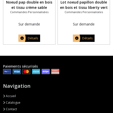
Noeud pap double en bois
Lot noeud papillon double
et tissu crème sable
en bois et tissu liberty vert
Commandes Personnalisées
Commandes Personnalisées
sauge bleu marine homme
et enfant avec 1 pince à
chignon assortie
Sur demande
Sur demande
Détails
Détails
Paiements sécurisés
Navigation
Accueil
Catalogue
Contact