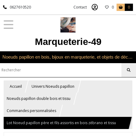
0627610520
Contact
0
0
Marqueterie-49
Noeuds papillon en bois, bijoux en marqueterie, et objets de décoration en marqueterie bois
Accueil
Univers Noeuds papillon
Noeuds papillon double bois et tissu
Commandes personnalisées
Lot Noeud papillon père et fils assortis en bois zébrano et tissu
liberty couleur lavande lilas mauve et vert