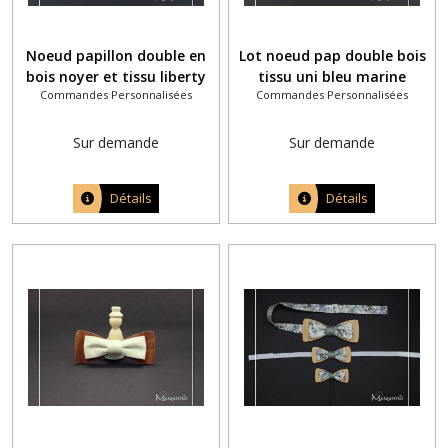
Noeud papillon double en
Lot noeud pap double bois
bois noyer et tissu liberty
tissu uni bleu marine
Commandes Personnalisées
Commandes Personnalisées
anglais June's Meadow bleu
homme et deux noeuds pap
navy personnalisé
enfants assortis
Sur demande
Sur demande
Détails
Détails