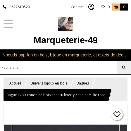
0627610520
Contact
0
0
Marqueterie-49
Noeuds papillon en bois, bijoux en marqueterie, et objets de décoration en marqueterie bois
Accueil
Univers bijoux en bois
Bagues
Bague INOX ronde en bois et tissu liberty Katie et Millie rose