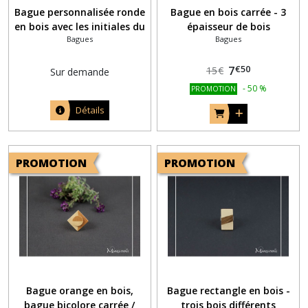
Bague personnalisée ronde
Bague en bois carrée - 3
en bois avec les initiales du
épaisseur de bois
Bagues
Bagues
prénom de vos enfants en
pyrogravure
€
50
7
15
€
Sur demande
-
50
%
PROMOTION
Détails
PROMOTION
PROMOTION
Bague orange en bois,
Bague rectangle en bois -
bague bicolore carrée /
trois bois différents