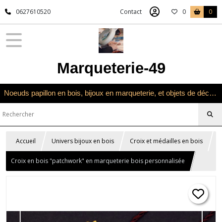
0627610520
Contact
0
0
Marqueterie-49
Noeuds papillon en bois, bijoux en marqueterie, et objets de décoration en marqueterie bois
Accueil
Univers bijoux en bois
Croix et médailles en bois
Croix en bois "patchwork" en marqueterie bois personnalisée