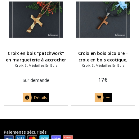
Croix en bois "patchwork"
Croix en bois bicolore -
en marqueterie à accrocher
croix en bois exotique,
Croix Et Médailles En Bois
Croix Et Médailles En Bois
au mur
originale et unique
17
€
Sur demande
Détails
Paiements sécurisés