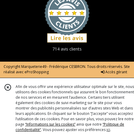
714 avis clients
Copyright Marqueterie49 - Frédérique CESBRON. Tous droits réservés. Site
réalisé avec
eProShopping
Accès gérant
Afin de vous offrir une expérience utilisateur optimale sur le site, nous
utilisons des cookies fonctionnels qui assurent le bon fonctionnement
de nos services et en mesurent l’audience. Certains tiers utilisent
également des cookies de suivi marketing sur le site pour vous
montrer des publicités personnalisées sur d’autres sites Web et dans
leurs applications. En cliquant sur le bouton “J’accepte” vous acceptez
l’utilisation de ces cookies. Pour en savoir plus, vous pouvez lire notre
page
“Informations sur les cookies”
ainsi que notre
“Politique de
confidentialité“
. Vous pouvez ajuster vos préférences
ici
.