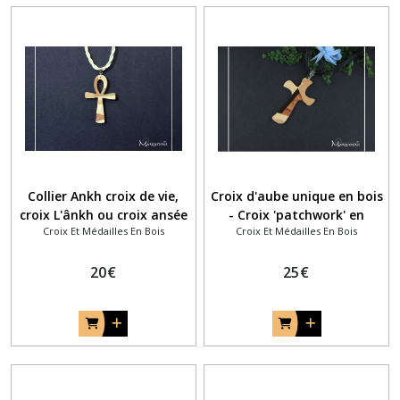
Collier Ankh croix de vie,
Croix d'aube unique en bois
croix L'ânkh ou croix ansée
- Croix 'patchwork' en
Croix Et Médailles En Bois
Croix Et Médailles En Bois
en mosaïque patchwork de
marqueterie bois
bois
20
€
25
€