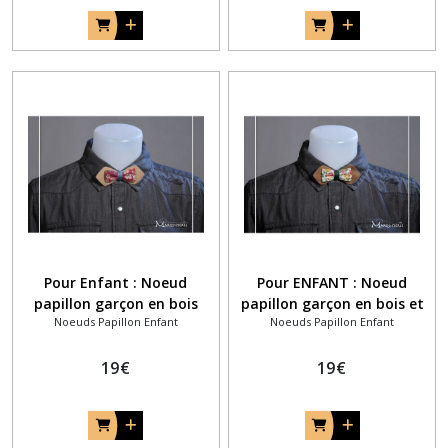
Pour Enfant : Noeud
Pour ENFANT : Noeud
papillon garçon en bois
papillon garçon en bois et
Noeuds Papillon Enfant
Noeuds Papillon Enfant
clair et tissu liberty Frou-
tissu liberty champêtre
Frou framboise
rouge et vert sapin
19
€
19
€