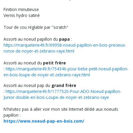
Finition minutieuse
Vernis hydro satiné
Tour de cou réglable par "scratch"
Assorti au noeud papillon du
papa
:
https://marqueterie49.fr/69958-noeud-papillon-en-bois-precieux-
ronce-de-noyer-et-zebrano-raye.html
Assorti au noeud du
petit frère
:
https://marqueterie49.fr/754346-pour-bebe-petit-noeud-papillon-
en-bois-loupe-de-noyer-et-zebrano-raye.html
Assorti au noeud pap du
grand frère
:
https://marqueterie49.fr/1777520-Pour-ADO-Noeud-papillon-
Junior-double-en-bois-Loupe-de-noyer-et-zebrano-raye
N'hésitez pas à aller voir mon site Internet dédié aux noeuds
papillon :
https://www.noeud-pap-en-bois.com/