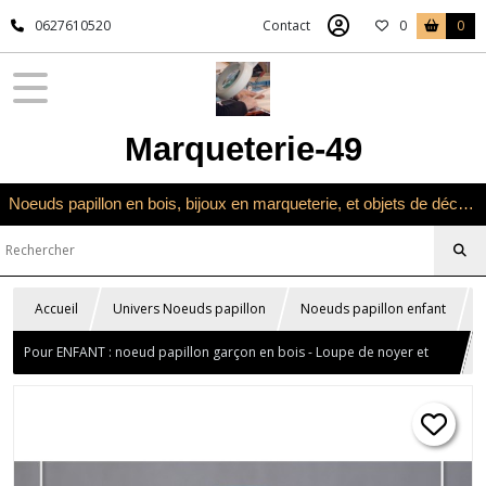
0627610520
Contact
0
0
Marqueterie-49
Noeuds papillon en bois, bijoux en marqueterie, et objets de décoration en marqueterie bois
Accueil
Univers Noeuds papillon
Noeuds papillon enfant
Pour ENFANT : noeud papillon garçon en bois - Loupe de noyer et
zébrano rayé