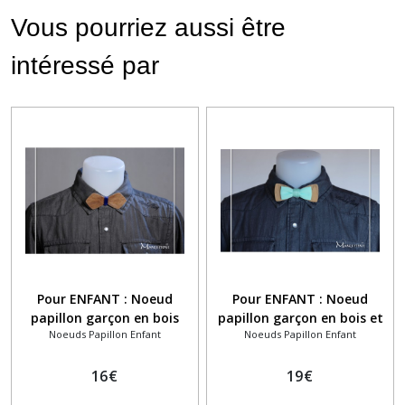
Vous pourriez aussi être
intéressé par
Pour ENFANT : Noeud
Pour ENFANT : Noeud
papillon garçon en bois
papillon garçon en bois et
Noeuds Papillon Enfant
Noeuds Papillon Enfant
marron et fil alu bleu
tissu uni mint vert eau
16
€
19
€