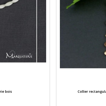
rie bois
Collier rectangu