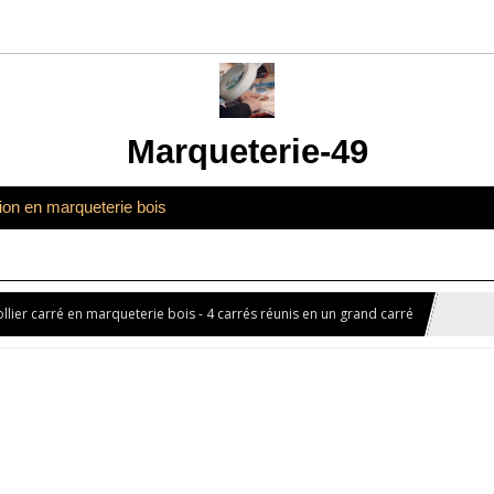
Marqueterie-49
tion en marqueterie bois
llier carré en marqueterie bois - 4 carrés réunis en un grand carré