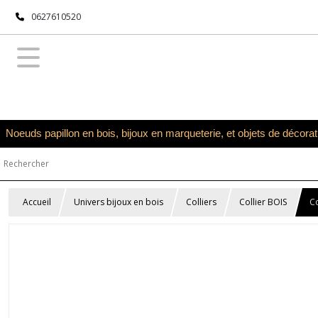
0627610520
Noeuds papillon en bois, bijoux en marqueterie, et objets de décora
Accueil
Univers bijoux en bois
Colliers
Collier BOIS
Co