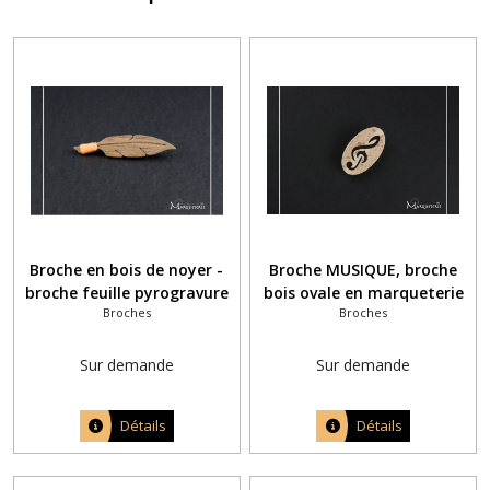
Broche en bois de noyer -
Broche MUSIQUE, broche
broche feuille pyrogravure
bois ovale en marqueterie
Broches
Broches
et fil orange pour mariage
CLE DE SOL stylisée
à thème orange
Sur demande
Sur demande
Détails
Détails