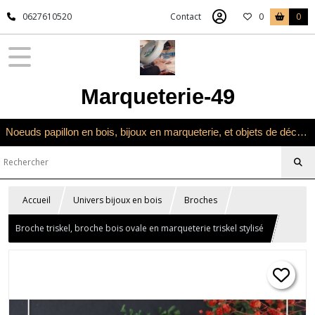
0627610520
Contact
0
0
Marqueterie-49
Noeuds papillon en bois, bijoux en marqueterie, et objets de décoration en marqueterie bois
Accueil
Univers bijoux en bois
Broches
Broche triskel, broche bois ovale en marqueterie triskel stylisé