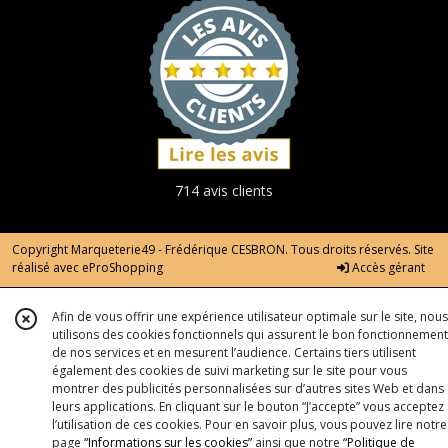
714 avis clients
Copyright Marqueterie49 - Frédérique CESBRON. Tous droits réservés. Site
réalisé avec
eProShopping
Accès gérant
Afin de vous offrir une expérience utilisateur optimale sur le site, nous
utilisons des cookies fonctionnels qui assurent le bon fonctionnement
de nos services et en mesurent l’audience. Certains tiers utilisent
également des cookies de suivi marketing sur le site pour vous
montrer des publicités personnalisées sur d’autres sites Web et dans
leurs applications. En cliquant sur le bouton “J’accepte” vous acceptez
l’utilisation de ces cookies. Pour en savoir plus, vous pouvez lire notre
page
“Informations sur les cookies”
ainsi que notre
“Politique de