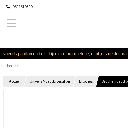
0627610520
Noeuds papillon en bois, bijoux en marqueterie, et objets de décora
Accueil
Univers Noeuds papillon
Broches
Broche noeud pap