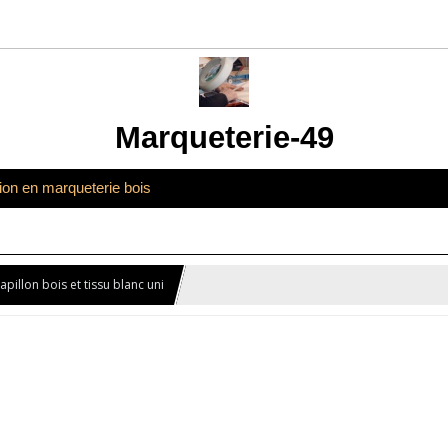
Marqueterie-49
tion en marqueterie bois
illon bois et tissu blanc uni