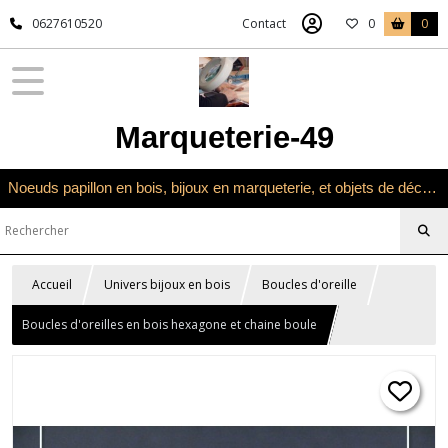
0627610520
Contact
0
0
Marqueterie-49
Noeuds papillon en bois, bijoux en marqueterie, et objets de décoration en marqueterie bois
Accueil
Univers bijoux en bois
Boucles d'oreille
Boucles d'oreilles en bois hexagone et chaine boule