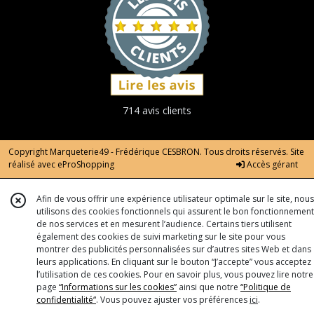
714 avis clients
Copyright Marqueterie49 - Frédérique CESBRON. Tous droits réservés. Site
réalisé avec
eProShopping
Accès gérant
Afin de vous offrir une expérience utilisateur optimale sur le site, nous
utilisons des cookies fonctionnels qui assurent le bon fonctionnement
de nos services et en mesurent l’audience. Certains tiers utilisent
également des cookies de suivi marketing sur le site pour vous
montrer des publicités personnalisées sur d’autres sites Web et dans
leurs applications. En cliquant sur le bouton “J’accepte” vous acceptez
l’utilisation de ces cookies. Pour en savoir plus, vous pouvez lire notre
page
“Informations sur les cookies”
ainsi que notre
“Politique de
confidentialité“
. Vous pouvez ajuster vos préférences
ici
.