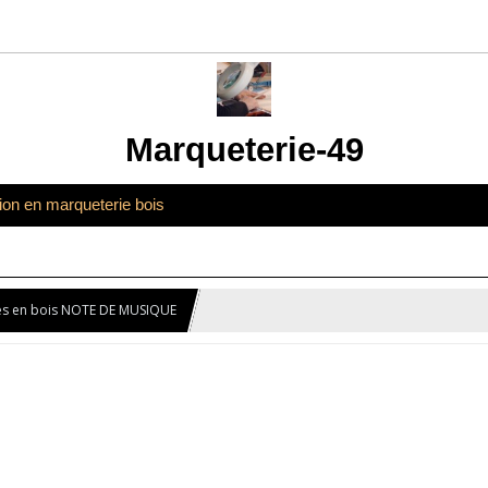
Marqueterie-49
tion en marqueterie bois
lles en bois NOTE DE MUSIQUE