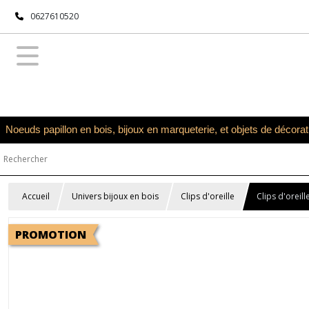
0627610520
Noeuds papillon en bois, bijoux en marqueterie, et objets de décora
Accueil
Univers bijoux en bois
Clips d'oreille
Clips d'orei
PROMOTION