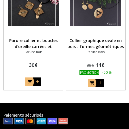
Parure collier et boucles
Collier graphique ovale en
d'oreille carrées et
bois - formes géométriques
Parure Bois
Parure Bois
batonnet en marqueterie
bois
30
€
14
€
28
€
-
50
%
PROMOTION
Paiements sécurisés