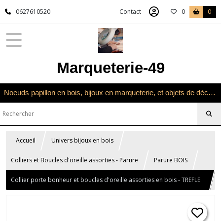
0627610520
Contact
0
0
Marqueterie-49
Noeuds papillon en bois, bijoux en marqueterie, et objets de décoration en marqueterie bois
Accueil
Univers bijoux en bois
Colliers et Boucles d'oreille assorties - Parure
Parure BOIS
Collier porte bonheur et boucles d'oreille assorties en bois - TREFLE
à 4 feuilles