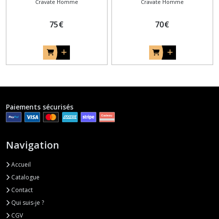
Cravate Homme
Cravate Homme
Cravate souple en bois
authentique
unique et originale
75
€
70
€
Paiements sécurisés
Navigation
Accueil
Catalogue
Contact
Qui suis-je ?
CGV