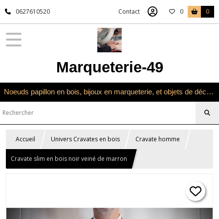
0627610520
Contact
0
0
Marqueterie-49
Noeuds papillon en bois, bijoux en marqueterie, et objets de décoration en marqueterie bois
Accueil
Univers Cravates en bois
Cravate homme
Cravate slim en bois noir veiné de marron