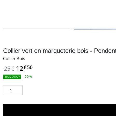
Collier vert en marqueterie bois - Pendent
Collier Bois
€
50
12
25
€
-
50
%
PROMOTION