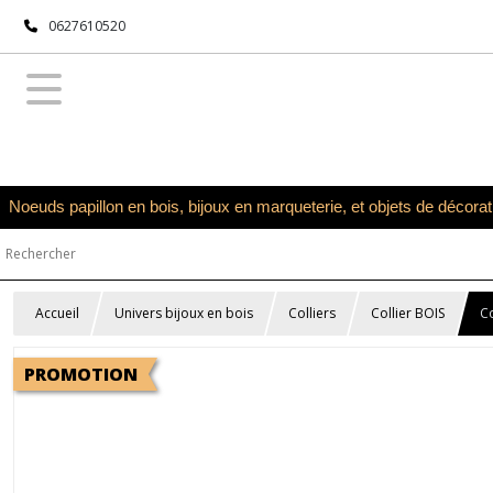
0627610520
Noeuds papillon en bois, bijoux en marqueterie, et objets de décora
Accueil
Univers bijoux en bois
Colliers
Collier BOIS
Co
PROMOTION