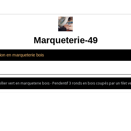
Marqueterie-49
tion en marqueterie bois
llier vert en marqueterie bois - Pendentif 3 ronds en bois coupés par un filet ve