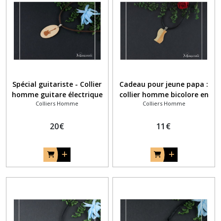
Spécial guitariste - Collier
Cadeau pour jeune papa :
homme guitare électrique
collier homme bicolore en
Colliers Homme
Colliers Homme
en marqueterie bois -
marqueterie bois - Collier
collier musique
vague
20
€
11
€