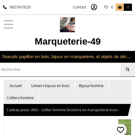
0627610520
Contact
0
0
Marqueterie-49
Noeuds papillon en bois, bijoux en marqueterie, et objets de décoration en marqueterie bois
Accueil
Univers bijoux en bois
Bijoux homme
Colliers homme
Cadeau pour chéri : collier homme bicolore en marqueterie bois -
Collier vague