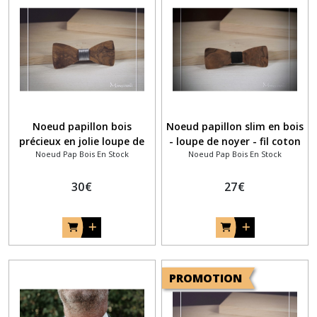
Noeud papillon bois
Noeud papillon slim en bois
précieux en jolie loupe de
- loupe de noyer - fil coton
Noeud Pap Bois En Stock
Noeud Pap Bois En Stock
noyer et fil aluminium
noir
30
€
27
€
PROMOTION