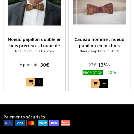
Noeud papillon double en
Cadeau homme : noeud
bois précieux - Loupe de
papillon en joli bois
Noeud Pap Bois En Stock
Noeud Pap Bois En Stock
noyer et zébrano rayé
précieux bordeaux bubinga
pommelé
€
50
30
€
13
À partir de
27
€
-
50
%
PROMOTION
Paiements sécurisés