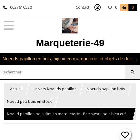
0627610520
Contact
0
0
Marqueterie-49
Noeuds papillon en bois, bijoux en marqueterie, et objets de décoration en marqueterie bois
Accueil
Univers Noeuds papillon
Noeuds papillon bois
Noeud pap bois en stock
Noeud papillon bois slim en marqueterie - Patchwork bois bleu et fil
coton bleu