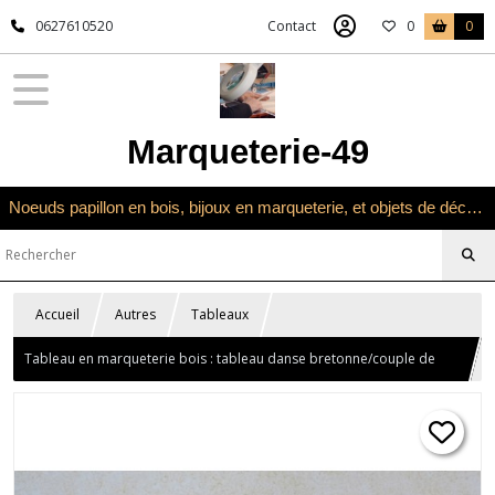
0627610520
Contact
0
0
Marqueterie-49
Noeuds papillon en bois, bijoux en marqueterie, et objets de décoration en marqueterie bois
Accueil
Autres
Tableaux
Tableau en marqueterie bois : tableau danse bretonne/couple de
danseurs bretons