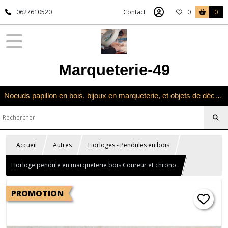
0627610520
Contact
0
0
Marqueterie-49
Noeuds papillon en bois, bijoux en marqueterie, et objets de décoration en marqueterie bois
Accueil
Autres
Horloges - Pendules en bois
Horloge pendule en marqueterie bois Coureur et chrono
PROMOTION