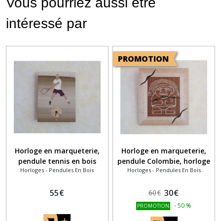
Vous pourriez aussi être
intéressé par
PROMOTION
Horloge en marqueterie,
Horloge en marqueterie,
pendule tennis en bois
pendule Colombie, horloge
Horloges - Pendules En Bois
Horloges - Pendules En Bois
Statue san Augustin
55
€
30
€
60
€
-
50
%
PROMOTION