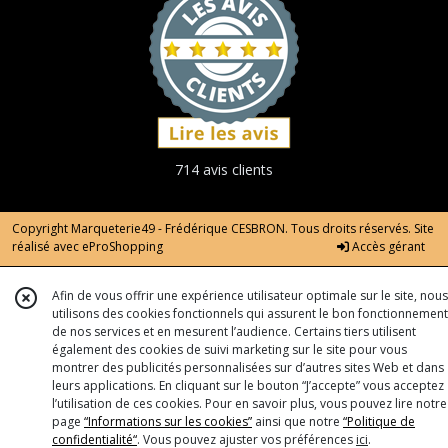
714 avis clients
Copyright Marqueterie49 - Frédérique CESBRON. Tous droits réservés. Site
réalisé avec
eProShopping
Accès gérant
Afin de vous offrir une expérience utilisateur optimale sur le site, nous
utilisons des cookies fonctionnels qui assurent le bon fonctionnement
de nos services et en mesurent l’audience. Certains tiers utilisent
également des cookies de suivi marketing sur le site pour vous
montrer des publicités personnalisées sur d’autres sites Web et dans
leurs applications. En cliquant sur le bouton “J’accepte” vous acceptez
l’utilisation de ces cookies. Pour en savoir plus, vous pouvez lire notre
page
“Informations sur les cookies”
ainsi que notre
“Politique de
confidentialité“
. Vous pouvez ajuster vos préférences
ici
.