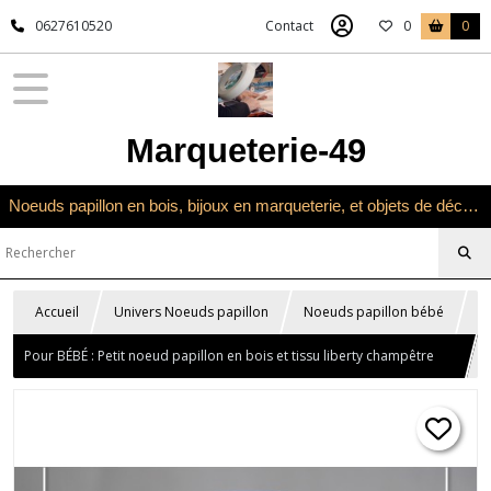
0627610520
Contact
0
0
Marqueterie-49
Noeuds papillon en bois, bijoux en marqueterie, et objets de décoration en marqueterie bois
Accueil
Univers Noeuds papillon
Noeuds papillon bébé
Pour BÉBÉ : Petit noeud papillon en bois et tissu liberty champêtre
rouge et vert