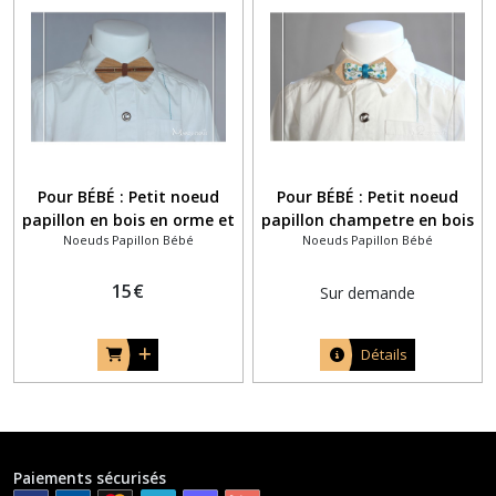
Pour BÉBÉ : Petit noeud
Pour BÉBÉ : Petit noeud
papillon en bois en orme et
papillon champetre en bois
Noeuds Papillon Bébé
Noeuds Papillon Bébé
filet de marqueterie
et tissu liberty bleu canard
et vert
15
€
Sur demande
Détails
Paiements sécurisés