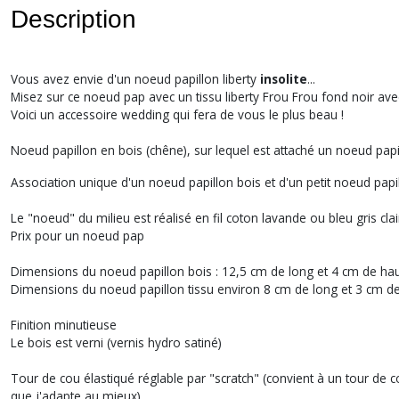
Description
Vous avez envie d'un noeud papillon liberty
insolite
...
Misez sur ce noeud pap avec un tissu liberty Frou Frou fond noir ave
Voici un accessoire wedding qui fera de vous le plus beau !
Noeud papillon en bois (chêne), sur lequel est attaché un noeud papil
Association unique d'un noeud papillon bois et d'un petit noeud papil
Le "noeud" du milieu est réalisé en fil coton lavande ou bleu gris clai
Prix pour un noeud pap
Dimensions du noeud papillon bois : 12,5 cm de long et 4 cm de ha
Dimensions du noeud papillon tissu environ 8 cm de long et 3 cm d
Finition minutieuse
Le bois est verni (vernis hydro satiné)
Tour de cou élastiqué réglable par "scratch" (convient à un tour de c
que j'adapte au mieux)