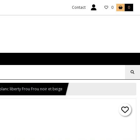
Contact
0
0
lanc liberty Frou Frou noir et beige