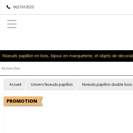
0627610520
Noeuds papillon en bois, bijoux en marqueterie, et objets de décora
Accueil
Univers Noeuds papillon
Noeuds papillon double bois e
PROMOTION