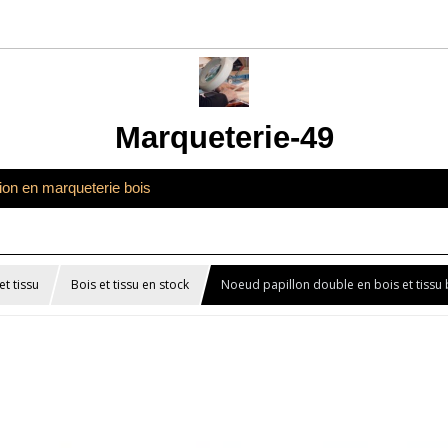
Marqueterie-49
tion en marqueterie bois
t tissu
Bois et tissu en stock
Noeud papillon double en bois et tissu b