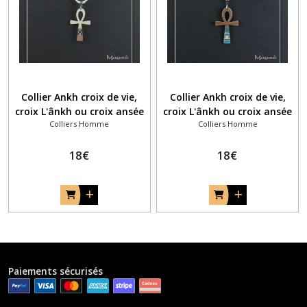
Collier Ankh croix de vie,
Collier Ankh croix de vie,
croix L'ânkh ou croix ansée
croix L'ânkh ou croix ansée
Colliers Homme
Colliers Homme
en marqueterie bois érable
en marqueterie bois noyer
et noyer avec filet de
et filet coloré bleu
marqueterie
18
€
18
€
Paiements sécurisés