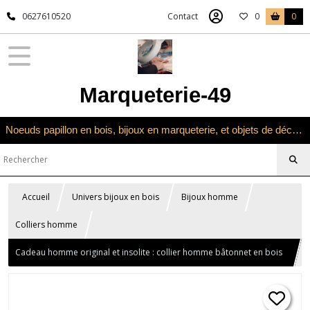
0627610520
Contact
0
0
Marqueterie-49
Noeuds papillon en bois, bijoux en marqueterie, et objets de décoration en marqueterie bois
Accueil
Univers bijoux en bois
Bijoux homme
Colliers homme
Cadeau homme original et insolite : collier homme bâtonnet en bois
bicolore