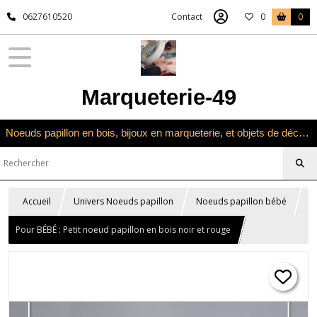
0627610520
Contact
0
0
Marqueterie-49
Noeuds papillon en bois, bijoux en marqueterie, et objets de décoration en marqueterie bois
Accueil
Univers Noeuds papillon
Noeuds papillon bébé
Pour BÉBÉ : Petit noeud papillon en bois noir et rouge