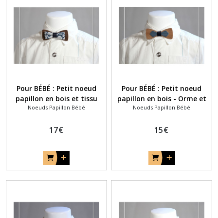
Pour BÉBÉ : Petit noeud
Pour BÉBÉ : Petit noeud
papillon en bois et tissu
papillon en bois - Orme et
Noeuds Papillon Bébé
Noeuds Papillon Bébé
liberty of London June's
bois bleu teinté
Meadow bleu navy
17
€
15
€