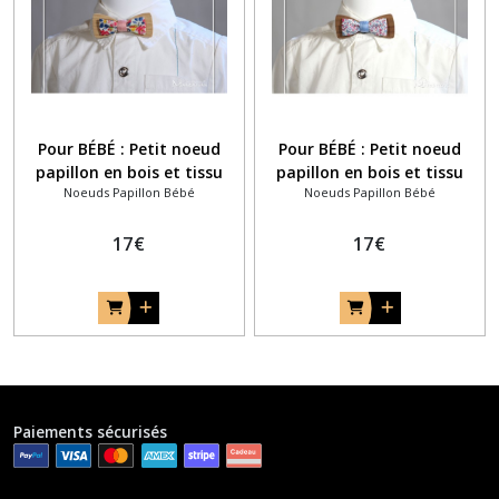
Pour BÉBÉ : Petit noeud
Pour BÉBÉ : Petit noeud
papillon en bois et tissu
papillon en bois et tissu
Noeuds Papillon Bébé
Noeuds Papillon Bébé
liberty bohème chic garden
liberty of London Katie et
party liberty champêtre
Millie rose fuschia et bleu
17
€
17
€
Paiements sécurisés