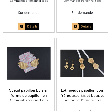
Commandes Personnalisées
Commandes Personnalisées
bois assortie
assortis bois noyer et effet
lin
Sur demande
Sur demande
Détails
Détails
Noeud papillon bois en
Lot noeuds papillon bois
forme de papillon en
frères assortis et boucles
Commandes Personnalisées
Commandes Personnalisées
zébrano et tissu liberty
d'oreille maman
katie et millie