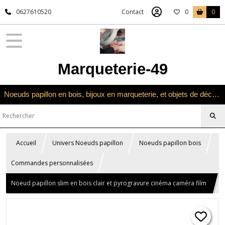
0627610520
Contact
0
0
Marqueterie-49
Noeuds papillon en bois, bijoux en marqueterie, et objets de décoration en marqueterie bois
Accueil
Univers Noeuds papillon
Noeuds papillon bois
Commandes personnalisées
Noeud papillon slim en bois clair et pyrogravure cinéma caméra film
audiovisuel