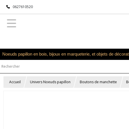
0627610520
Noeuds papillon en bois, bijoux en marqueterie, et objets de décora
Accueil
Univers Noeuds papillon
Boutons de manchette
B