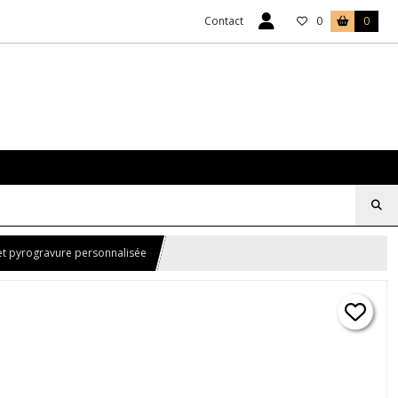
Contact
0
0
et pyrogravure personnalisée