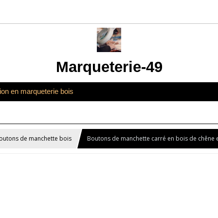
Marqueterie-49
tion en marqueterie bois
outons de manchette bois
Boutons de manchette carré en bois de chêne 