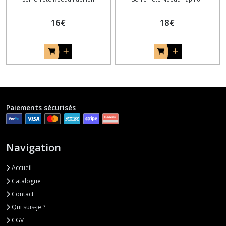
teinté
tissu blanc pour baptême
ou mariage
16
€
18
€
Paiements sécurisés
Navigation
Accueil
Catalogue
Contact
Qui suis-je ?
CGV