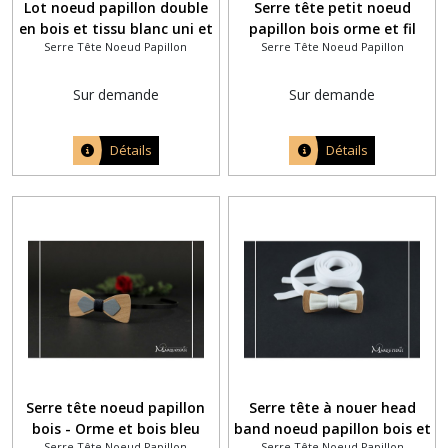
Lot noeud papillon double
Serre tête petit noeud
en bois et tissu blanc uni et
papillon bois orme et fil
Serre Tête Noeud Papillon
Serre Tête Noeud Papillon
head band bébé assorti
coton bleu ardoise
Sur demande
Sur demande
Détails
Détails
Serre tête noeud papillon
Serre tête à nouer head
bois - Orme et bois bleu
band noeud papillon bois et
Serre Tête Noeud Papillon
Serre Tête Noeud Papillon