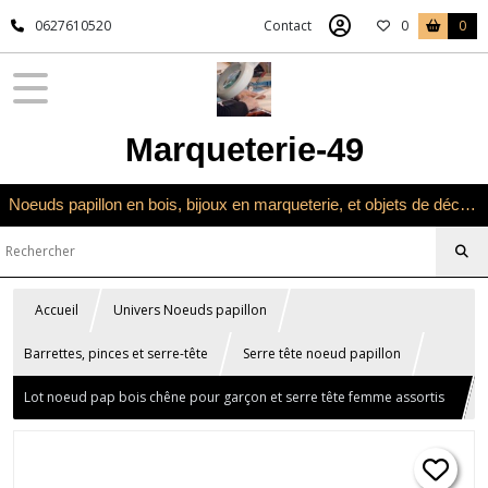
0627610520
Contact
0
0
Marqueterie-49
Noeuds papillon en bois, bijoux en marqueterie, et objets de décoration en marqueterie bois
Accueil
Univers Noeuds papillon
Barrettes, pinces et serre-tête
Serre tête noeud papillon
Lot noeud pap bois chêne pour garçon et serre tête femme assortis
couleur aubergine