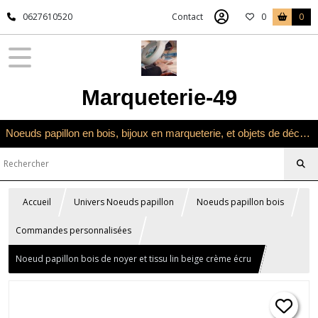
0627610520
Contact
0
0
Marqueterie-49
Noeuds papillon en bois, bijoux en marqueterie, et objets de décoration en marqueterie bois
Accueil
Univers Noeuds papillon
Noeuds papillon bois
Commandes personnalisées
Noeud papillon bois de noyer et tissu lin beige crème écru