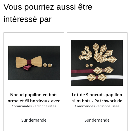
Vous pourriez aussi être
intéressé par
Noeud papillon en bois
Lot de 9 noeuds papillon
orme et fil bordeaux avec
slim bois - Patchwork de
Commandes Personnalisées
Commandes Personnalisées
boutons de manchette en
bois effet tresse
bois pyrogravé
Sur demande
Sur demande