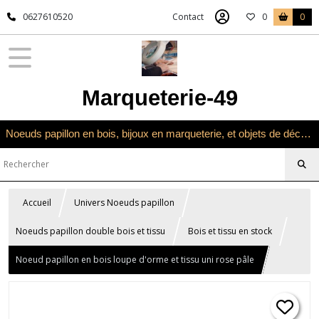
0627610520
Contact
0
0
Marqueterie-49
Noeuds papillon en bois, bijoux en marqueterie, et objets de décoration en marqueterie bois
Accueil
Univers Noeuds papillon
Noeuds papillon double bois et tissu
Bois et tissu en stock
Noeud papillon en bois loupe d'orme et tissu uni rose pâle