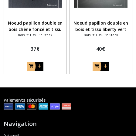
Noeud papillon double en
Noeud papillon double en
bois chêne foncé et tissu
bois et tissu liberty vert
Bois Et Tissu En Stock
Bois Et Tissu En Stock
bleu marine uni
sapin/vert eau
37
€
40
€
Paiements sécurisés
Navigation
Accueil