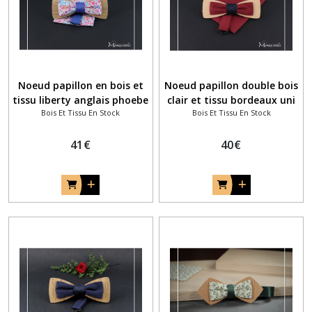
Noeud papillon en bois et
Noeud papillon double bois
tissu liberty anglais phoebe
clair et tissu bordeaux uni
Bois Et Tissu En Stock
Bois Et Tissu En Stock
rose et violet
41
€
40
€