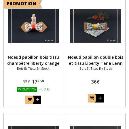
PROMOTION
Noeud papillon bois tissu
Noeud papillon double bois
champêtre liberty orange
et tissu Liberty Tana Lawn
Bois Et Tissu En Stock
Bois Et Tissu En Stock
rouge vert
Ava multicolore et fil
moutarde
€
50
17
36
€
35
€
-
50
%
PROMOTION