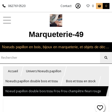
0627610520
Contact
0
0
Marqueterie-49
Noeuds papillon en bois, bijoux en marqueterie, et objets de décoration en marqueterie bois
Accueil
Univers Noeuds papillon
Noeuds papillon double bois et tissu
Bois et tissu en stock
Noeud papillon double bois tissu Frou Frou champêtre fleuri rouge
orange