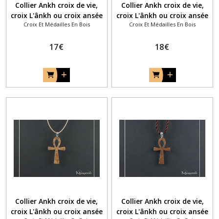
Collier Ankh croix de vie,
Collier Ankh croix de vie,
croix L'ânkh ou croix ansée
croix L'ânkh ou croix ansée
Croix Et Médailles En Bois
Croix Et Médailles En Bois
en bois chêne et filet de
en bois clair et filet de
bois bleu clair
marqueterie avec des
17
€
touches colorées
18
€
Collier Ankh croix de vie,
Collier Ankh croix de vie,
croix L'ânkh ou croix ansée
croix L'ânkh ou croix ansée