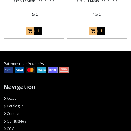
Croix Et Médailles En Bois
Croix Et Médailles En Bois
en bois précieux loupe
en bois d'acajou
d'orme
15
€
15
€
Paiements sécurisés
Navigation
Accueil
Catalogue
Contact
Qui suis-je ?
CGV