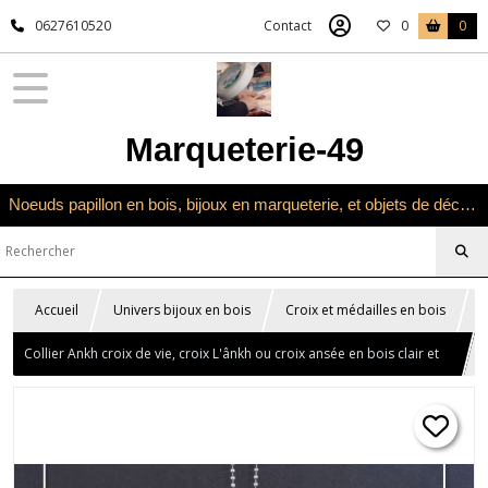
0627610520
Contact
0
0
Marqueterie-49
Noeuds papillon en bois, bijoux en marqueterie, et objets de décoration en marqueterie bois
Accueil
Univers bijoux en bois
Croix et médailles en bois
Collier Ankh croix de vie, croix L'ânkh ou croix ansée en bois clair et
filet de marqueterie marron