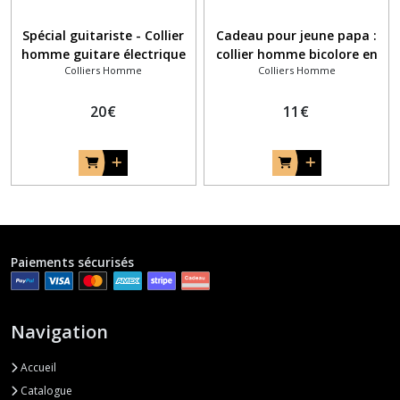
Spécial guitariste - Collier
Cadeau pour jeune papa :
homme guitare électrique
collier homme bicolore en
Colliers Homme
Colliers Homme
en marqueterie bois -
marqueterie bois - Collier
collier musique
vague
20
€
11
€
Paiements sécurisés
Navigation
Accueil
Catalogue