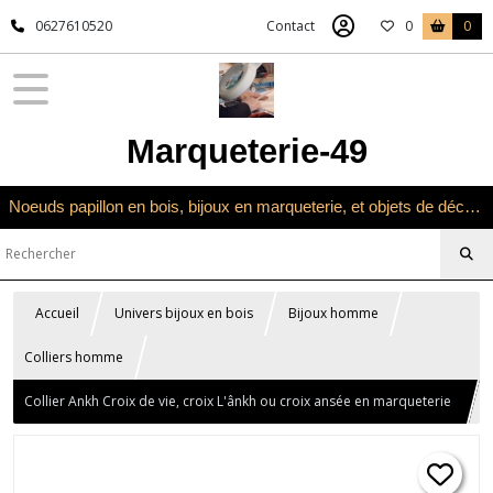
0627610520
Contact
0
0
Marqueterie-49
Noeuds papillon en bois, bijoux en marqueterie, et objets de décoration en marqueterie bois
Accueil
Univers bijoux en bois
Bijoux homme
Colliers homme
Collier Ankh Croix de vie, croix L'ânkh ou croix ansée en marqueterie
bois verte et noire