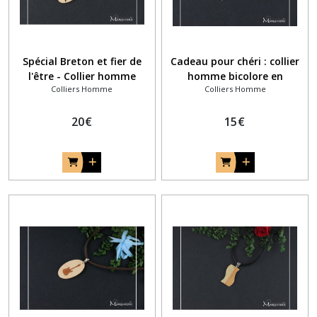
Spécial Breton et fier de
Cadeau pour chéri : collier
l'être - Collier homme
homme bicolore en
Colliers Homme
Colliers Homme
Hermine en marqueterie
marqueterie bois - Collier
bois
vague
20
€
15
€