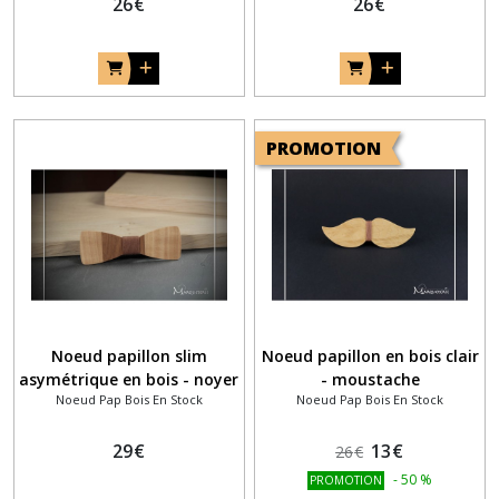
26
€
26
€
PROMOTION
Noeud papillon slim
Noeud papillon en bois clair
asymétrique en bois - noyer
- moustache
Noeud Pap Bois En Stock
Noeud Pap Bois En Stock
et pleuplier argenté
29
€
13
€
26
€
-
50
%
PROMOTION