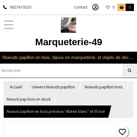
0627610520
Contact
0
0
Marqueterie-49
Noeuds papillon en bois, bijoux en marqueterie, et objets de décoration en marqueterie bois
Accueil
Univers Noeuds papillon
Noeuds papillon bois
Noeud pap bois en stock
Noeud papillon en bois précieux "ébène blanc" et fil noir